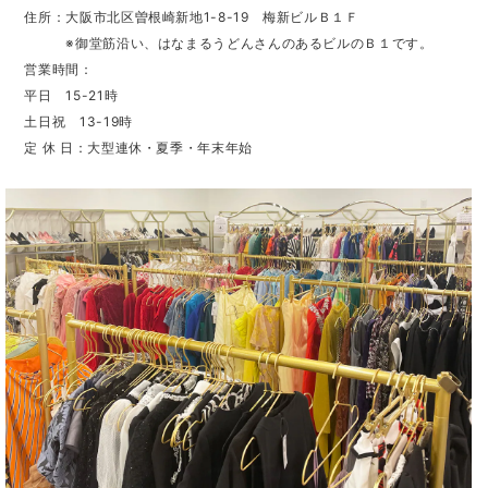
住所：大阪市北区曽根崎新地1-8-19 梅新ビルＢ１Ｆ
※御堂筋沿い、はなまるうどんさんのあるビルのＢ１です。
営業時間：
平日 15-21時
土日祝 13-19時
定 休 日：大型連休・夏季・年末年始