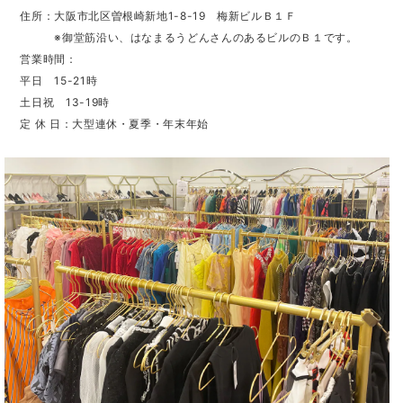
住所：大阪市北区曽根崎新地1-8-19 梅新ビルＢ１Ｆ
※御堂筋沿い、はなまるうどんさんのあるビルのＢ１です。
営業時間：
平日 15-21時
土日祝 13-19時
定 休 日：大型連休・夏季・年末年始