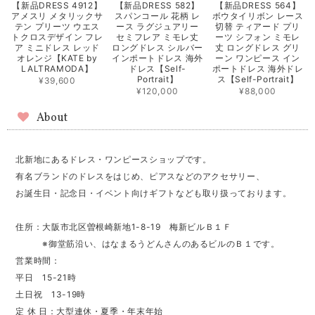
【新品DRESS 4912】
【新品DRESS 582】
【新品DRESS 564】
アメスリ メタリックサ
スパンコール 花柄 レ
ボウタイリボン レース
テン プリーツ ウエス
ース ラグジュアリー
切替 ティアード プリ
トクロスデザイン フレ
セミフレア ミモレ丈
ーツ シフォン ミモレ
ア ミニドレス レッド
ロングドレス シルバー
丈 ロングドレス グリ
オレンジ【KATE by
インポートドレス 海外
ーン ワンピース イン
LALTRAMODA】
ドレス【Self-
ポートドレス 海外ドレ
Portrait】
ス【Self-Portrait】
¥39,600
¥120,000
¥88,000
About
北新地にあるドレス・ワンピースショップです。
有名ブランドのドレスをはじめ、ピアスなどのアクセサリー、
お誕生日・記念日・イベント向けギフトなども取り扱っております。
住所：大阪市北区曽根崎新地1-8-19 梅新ビルＢ１Ｆ
※御堂筋沿い、はなまるうどんさんのあるビルのＢ１です。
営業時間：
平日 15-21時
土日祝 13-19時
定 休 日：大型連休・夏季・年末年始