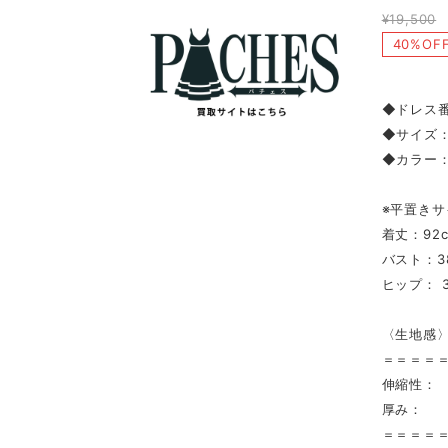
¥19,500
40%OF
◆ドレス番
◆サイズ：
◆カラー
※平置きサ
着丈：92
バスト：3
ヒップ： 3
〈生地感
＝＝＝＝
伸縮性：
厚み：
＝＝＝＝