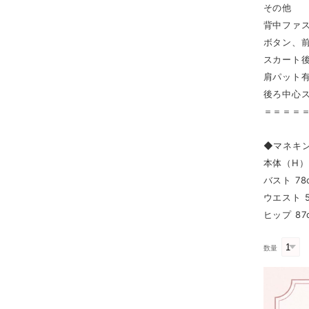
その他
背中ファ
ボタン、
スカート
肩パット
後ろ中心ス
＝＝＝＝
◆マネキ
本体（H） 
バスト 78
ウエスト 5
ヒップ 87
数量