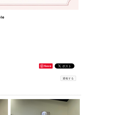
ble
Save
通報する