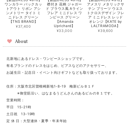
ワンカラー バックカッ
襟付き 花柄 ジャガー
アメスリ メタリックサ
トアウト リボン アシ
ド ブラウス風 Aライン
テン プリーツ ウエス
ンメトリー タイト ミ
フレア ミニドレス ワ
トクロスデザイン フレ
ニドレス グリーン
ンピース グリーン
ア ミニドレス レッド
【TNS BRAND】
【Amanda
オレンジ【KATE by
Uprichard】
LALTRAMODA】
¥37,400
¥33,000
¥39,600
About
北新地にあるドレス・ワンピースショップです。
有名ブランドのドレスをはじめ、ピアスなどのアクセサリー、
お誕生日・記念日・イベント向けギフトなども取り扱っております。
住所：大阪市北区曽根崎新地1-8-19 梅新ビルＢ１Ｆ
※御堂筋沿い、はなまるうどんさんのあるビルのＢ１です。
営業時間：
平日 15-21時
土日祝 13-19時
定 休 日：大型連休・夏季・年末年始