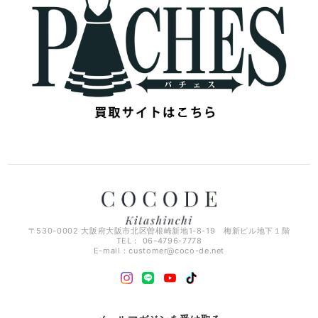
〒530-0002 大阪府大阪市北区曽根崎新地1-8-19 梅新ビル地下１階
TEL： 06-4796-7778
E-mail：
customer@coco-de.net