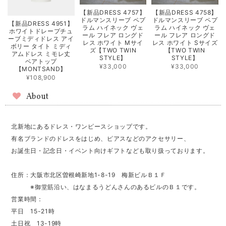
【新品DRESS 4757】
【新品DRESS 4758】
ドルマンスリーブ ペプ
ドルマンスリーブ ペプ
【新品DRESS 4951】
ラム ハイネック ヴェ
ラム ハイネック ヴェ
ホワイトドレープチュ
ール フレア ロングド
ール フレア ロングド
ーブミディドレス アイ
レス ホワイト Mサイ
レス ホワイト Sサイズ
ボリー タイト ミディ
ズ【TWO TWIN
【TWO TWIN
アムドレス ミモレ丈
STYLE】
STYLE】
ベアトップ
¥33,000
¥33,000
【MONTSAND】
¥108,900
About
北新地にあるドレス・ワンピースショップです。
有名ブランドのドレスをはじめ、ピアスなどのアクセサリー、
お誕生日・記念日・イベント向けギフトなども取り扱っております。
住所：大阪市北区曽根崎新地1-8-19 梅新ビルＢ１Ｆ
※御堂筋沿い、はなまるうどんさんのあるビルのＢ１です。
営業時間：
平日 15-21時
土日祝 13-19時