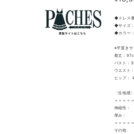
◆ドレス番
◆サイズ：
◆カラー
※平置きサ
着丈：97
バスト：3
ウエスト：
ヒップ： 4
〈生地感
＝＝＝＝
伸縮性：
厚み：
＝＝＝＝
その他