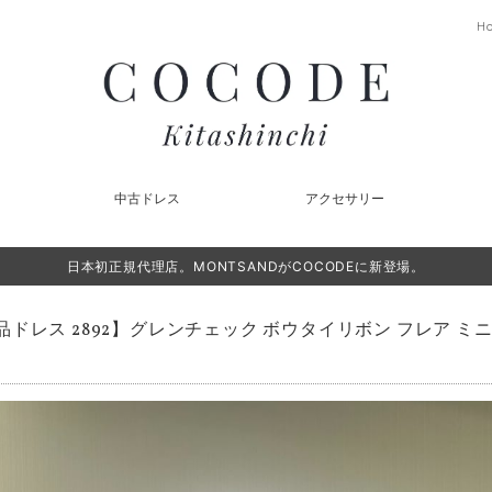
H
中古ドレス
アクセサリー
日本初正規代理店。MONTSANDがCOCODEに新登場。
品ドレス 2892】グレンチェック ボウタイリボン フレア ミ