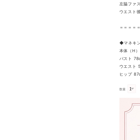
左脇ファ
ウエスト
＝＝＝＝
◆マネキ
本体（H） 
バスト 78
ウエスト 5
ヒップ 87
数量