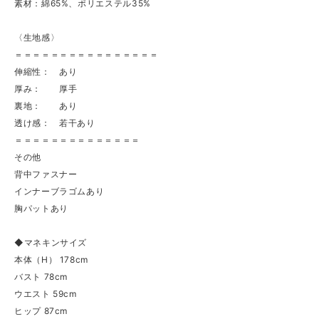
素材：綿65%、ポリエステル35%
〈生地感〉
＝＝＝＝＝＝＝＝＝＝＝＝＝＝＝＝
伸縮性： あり
厚み： 厚手
裏地： あり
透け感： 若干あり
＝＝＝＝＝＝＝＝＝＝＝＝＝＝
その他
背中ファスナー
インナーブラゴムあり
胸パットあり
◆マネキンサイズ
本体（H） 178cm
バスト 78cm
ウエスト 59cm
ヒップ 87cm