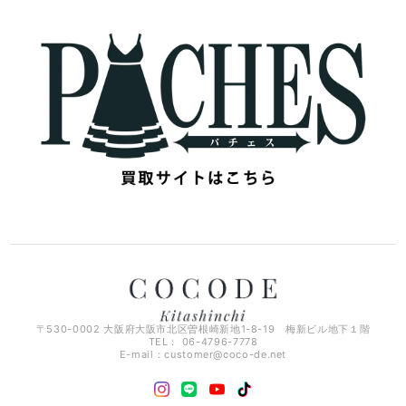
〒530-0002 大阪府大阪市北区曽根崎新地1-8-19 梅新ビル地下１階
TEL： 06-4796-7778
E-mail：
customer@coco-de.net