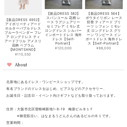
【新品DRESS 582】
【新品DRESS 564】
スパンコール 花柄 レ
ボウタイリボン レース
【新品DRESS 4952】
ース ラグジュアリー
切替 ティアード プリ
アイボリーティアード
セミフレア ミモレ丈
ーツ シフォン ミモレ
ホルターバブルドレス
ロングドレス シルバー
丈 ロングドレス グリ
ブルーラベンダー フレ
インポートドレス 海外
ーン ワンピース イン
ア ロングドレス ティ
ドレス【Self-
ポートドレス 海外ドレ
アードフリル アメスリ
Portrait】
ス【Self-Portrait】
花柄 ペプラム
¥120,000
¥88,000
【MONTSAND】
¥110,550
About
北新地にあるドレス・ワンピースショップです。
有名ブランドのドレスをはじめ、ピアスなどのアクセサリー、
お誕生日・記念日・イベント向けギフトなども取り扱っております。
住所：大阪市北区曽根崎新地1-8-19 梅新ビルＢ１Ｆ
※御堂筋沿い、はなまるうどんさんのあるビルのＢ１です。
営業時間：