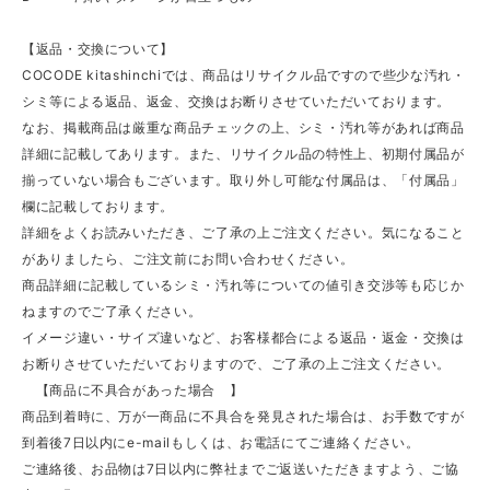
【返品・交換について】
COCODE kitashinchiでは、商品はリサイクル品ですので些少な汚れ・
シミ等による返品、返金、交換はお断りさせていただいております。
なお、掲載商品は厳重な商品チェックの上、シミ・汚れ等があれば商品
詳細に記載してあります。また、リサイクル品の特性上、初期付属品が
揃っていない場合もございます。取り外し可能な付属品は、「付属品」
欄に記載しております。
詳細をよくお読みいただき、ご了承の上ご注文ください。気になること
がありましたら、ご注文前にお問い合わせください。
商品詳細に記載しているシミ・汚れ等についての値引き交渉等も応じか
ねますのでご了承ください。
イメージ違い・サイズ違いなど、お客様都合による返品・返金・交換は
お断りさせていただいておりますので、ご了承の上ご注文ください。
【商品に不具合があった場合 】
商品到着時に、万が一商品に不具合を発見された場合は、お手数ですが
到着後7日以内にe-mailもしくは、お電話にてご連絡ください。
ご連絡後、お品物は7日以内に弊社までご返送いただきますよう、ご協