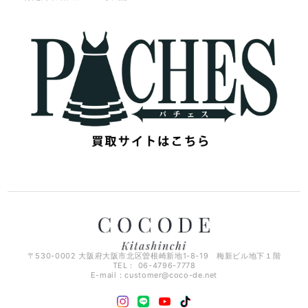
〒530-0002 大阪府大阪市北区曽根崎新地1-8-19 梅新ビル地下１階
TEL： 06-4796-7778
E-mail：
customer@coco-de.net