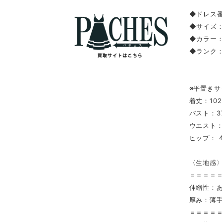
◆ドレス番
◆サイズ
◆カラー
◆ランク
※平置きサ
着丈：10
バスト：3
ウエスト：
ヒップ： 4
〈生地感
＝＝＝＝
伸縮性：
厚み：薄
＝＝＝＝