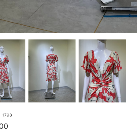
1798
500