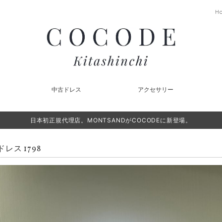
H
中古ドレス
アクセサリー
日本初正規代理店。MONTSANDがCOCODEに新登場。
レス 1798