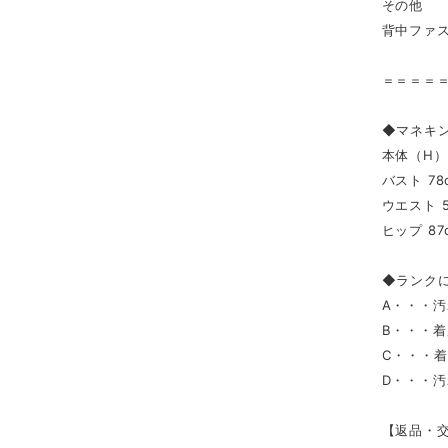
その他
背中ファ
＝＝＝＝
◆マネキ
本体（H） 
バスト 78
ウエスト 5
ヒップ 87
◆ランク
A・・・
B・・・
C・・・
D・・・
【返品・