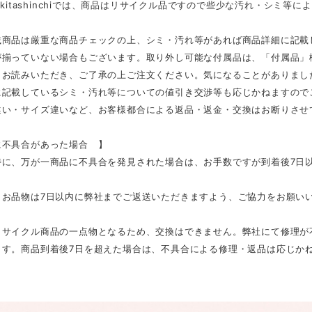
E kitashinchiでは、商品はリサイクル品ですので些少な汚れ・シミ
載商品は厳重な商品チェックの上、シミ・汚れ等があれば商品詳細に記載
が揃っていない場合もございます。取り外し可能な付属品は、「付属品」
くお読みいただき、ご了承の上ご注文ください。気になることがありまし
に記載しているシミ・汚れ等についての値引き交渉等も応じかねますので
違い・サイズ違いなど、お客様都合による返品・返金・交換はお断りさせ
不具合があった場合 】
に、万が一商品に不具合を発見された場合は、お手数ですが到着後7日以内
、お品物は7日以内に弊社までご返送いただきますよう、ご協力をお願い
リサイクル商品の一点物となるため、交換はできません。弊社にて修理が
ます。商品到着後7日を超えた場合は、不具合による修理・返品は応じか