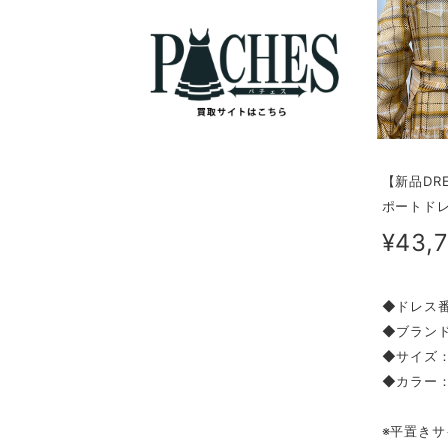
【新品DR
ポートドレ
¥43,
◆ドレス番
◆ブランド
◆サイズ：
◆カラー
※平置きサ