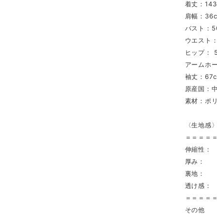
着丈：143
肩幅：36
バスト：5
ウエスト：
ヒップ： 5
アームホー
袖丈：67
原産国：
素材：ポリ
〈生地感
＝＝＝＝
伸縮性：
厚み： 
裏地： 
透け感：
＝＝＝＝
その他