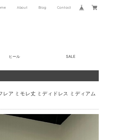
ome
About
Blog
Contact
ヒール
SALE
色 フレア ミモレ丈 ミディドレス ミディアム