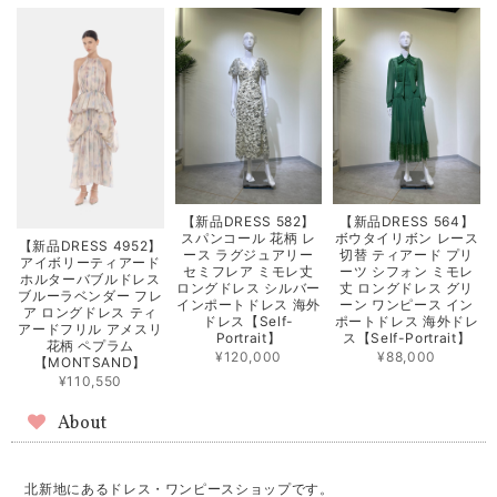
【新品DRESS 582】
【新品DRESS 564】
スパンコール 花柄 レ
ボウタイリボン レース
【新品DRESS 4952】
ース ラグジュアリー
切替 ティアード プリ
アイボリーティアード
セミフレア ミモレ丈
ーツ シフォン ミモレ
ホルターバブルドレス
ロングドレス シルバー
丈 ロングドレス グリ
ブルーラベンダー フレ
インポートドレス 海外
ーン ワンピース イン
ア ロングドレス ティ
ドレス【Self-
ポートドレス 海外ドレ
アードフリル アメスリ
Portrait】
ス【Self-Portrait】
花柄 ペプラム
¥120,000
¥88,000
【MONTSAND】
¥110,550
About
北新地にあるドレス・ワンピースショップです。