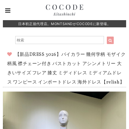
日本初正規代理店。MONTSANDがCOCODEに新登場。
【新品DRESS 3026】バイカラー 幾何学柄 モザイク
柄風 襟チェーン付き バストカット アシンメトリー 大
きいサイズ フレア 膝丈 ミディドレス ミディアムドレ
ス ワンピース インポートドレス 海外ドレス【relish】