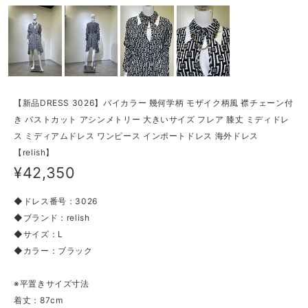
【新品DRESS 3026】バイカラー 幾何学柄 モザイク柄風 襟チェーン付
き バストカット アシンメトリー 大きいサイズ フレア 膝丈 ミディドレ
ス ミディアムドレス ワンピース インポートドレス 海外ドレス
【relish】
¥42,350
◆ドレス番号：3026
◆ブランド：relish
◆サイズ：L
◆カラー：ブラック
※平置きサイズ寸法
着丈：87cm