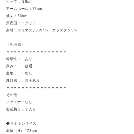
ヒップ： 36cm
アームホール：17cm
袖丈：56cm
原産国：イタリア
素材：ポリエステル97％ エラスタン3％
〈生地感〉
＝＝＝＝＝＝＝＝＝＝＝＝＝＝＝＝
伸縮性： あり
厚み： 普通
裏地： なし
透け感： 若干あり
＝＝＝＝＝＝＝＝＝＝＝＝＝＝＝＝
その他
ファスナーなし
右前胸カット入り
◆マネキンサイズ
本体（H） 178cm