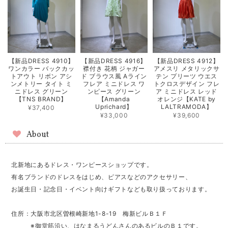
【新品DRESS 4910】
【新品DRESS 4916】
【新品DRESS 4912】
ワンカラー バックカッ
襟付き 花柄 ジャガー
アメスリ メタリックサ
トアウト リボン アシ
ド ブラウス風 Aライン
テン プリーツ ウエス
ンメトリー タイト ミ
フレア ミニドレス ワ
トクロスデザイン フレ
ニドレス グリーン
ンピース グリーン
ア ミニドレス レッド
【TNS BRAND】
【Amanda
オレンジ【KATE by
Uprichard】
LALTRAMODA】
¥37,400
¥33,000
¥39,600
About
北新地にあるドレス・ワンピースショップです。
有名ブランドのドレスをはじめ、ピアスなどのアクセサリー、
お誕生日・記念日・イベント向けギフトなども取り扱っております。
住所：大阪市北区曽根崎新地1-8-19 梅新ビルＢ１Ｆ
※御堂筋沿い、はなまるうどんさんのあるビルのＢ１です。