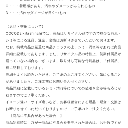
C・・・着用感があり、汚れやダメージがみられるもの
D・・・汚れやダメージが目立つもの
【返品・交換について】
COCODE kitashinchiでは、商品はリサイクル品ですので些少な汚れ・
シミ等による返品、返金、交換はお断りさせていただいております。
なお、掲載商品は厳重な商品チェックの上、シミ・汚れ等があれば商品
詳細に記載してあります。また、リサイクル品の特性上、初期付属品が
揃っていない場合もございます。取り外し可能な付属品は、「付属品」
欄に記載しております。
詳細をよくお読みいただき、ご了承の上ご注文ください。気になること
がありましたら、ご注文前にお問い合わせください。
商品詳細に記載しているシミ・汚れ等についての値引き交渉等も応じか
ねますのでご了承ください。
イメージ違い・サイズ違いなど、お客様都合による返品・返金・交換は
お断りさせていただいておりますので、ご了承の上ご注文ください。
【商品に不具合があった場合 】
商品到着時に、万が一商品に不具合を発見された場合は、お手数ですが