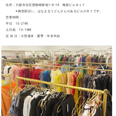
住所：大阪市北区曽根崎新地1-8-19 梅新ビルＢ１Ｆ
※御堂筋沿い、はなまるうどんさんのあるビルのＢ１です。
営業時間：
平日 15-21時
土日祝 13-19時
定 休 日：大型連休・夏季・年末年始