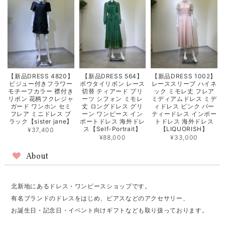
【新品DRESS 4820】
【新品DRESS 564】
【新品DRESS 1002】
ビジュー付きフラワー
ボウタイリボン レース
レーススリーブ ハイネ
モチーフカラー 襟付き
切替 ティアード プリ
ック ミモレ丈 フレア
リボン 花柄フクレジャ
ーツ シフォン ミモレ
ミディアムドレス ミデ
ガード ワンホン セミ
丈 ロングドレス グリ
ィドレス ピンク パー
フレア ミニドレス ブ
ーン ワンピース イン
ティードレス インポー
ラック【sister jane】
ポートドレス 海外ドレ
トドレス 海外ドレス
ス【Self-Portrait】
【LIQUORISH】
¥37,400
¥88,000
¥33,000
About
北新地にあるドレス・ワンピースショップです。
有名ブランドのドレスをはじめ、ピアスなどのアクセサリー、
お誕生日・記念日・イベント向けギフトなども取り扱っております。