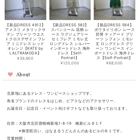
【新品DRESS 4912】
【新品DRESS 582】
【新品DRESS 564】
アメスリ メタリックサ
スパンコール 花柄 レ
ボウタイリボン レース
テン プリーツ ウエス
ース ラグジュアリー
切替 ティアード プリ
トクロスデザイン フレ
セミフレア ミモレ丈
ーツ シフォン ミモレ
ア ミニドレス レッド
ロングドレス シルバー
丈 ロングドレス グリ
オレンジ【KATE by
インポートドレス 海外
ーン ワンピース イン
LALTRAMODA】
ドレス【Self-
ポートドレス 海外ドレ
Portrait】
ス【Self-Portrait】
¥39,600
¥120,000
¥88,000
About
北新地にあるドレス・ワンピースショップです。
有名ブランドのドレスをはじめ、ピアスなどのアクセサリー、
お誕生日・記念日・イベント向けギフトなども取り扱っております。
住所：大阪市北区曽根崎新地1-8-19 梅新ビルＢ１Ｆ
※御堂筋沿い、はなまるうどんさんのあるビルのＢ１です。
営業時間：