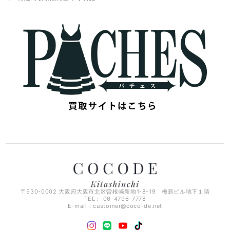
〒530-0002 大阪府大阪市北区曽根崎新地1-8-19 梅新ビル地下１階
TEL： 06-4796-7778
E-mail：
customer@coco-de.net