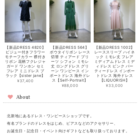
【新品DRESS 4820】
【新品DRESS 564】
【新品DRESS 1002】
ビジュー付きフラワー
ボウタイリボン レース
レーススリーブ ハイネ
モチーフカラー 襟付き
切替 ティアード プリ
ック ミモレ丈 フレア
リボン 花柄フクレジャ
ーツ シフォン ミモレ
ミディアムドレス ミデ
ガード ワンホン セミ
丈 ロングドレス グリ
ィドレス ピンク パー
フレア ミニドレス ブ
ーン ワンピース イン
ティードレス インポー
ラック【sister jane】
ポートドレス 海外ドレ
トドレス 海外ドレス
ス【Self-Portrait】
【LIQUORISH】
¥37,400
¥88,000
¥33,000
About
北新地にあるドレス・ワンピースショップです。
有名ブランドのドレスをはじめ、ピアスなどのアクセサリー、
お誕生日・記念日・イベント向けギフトなども取り扱っております。