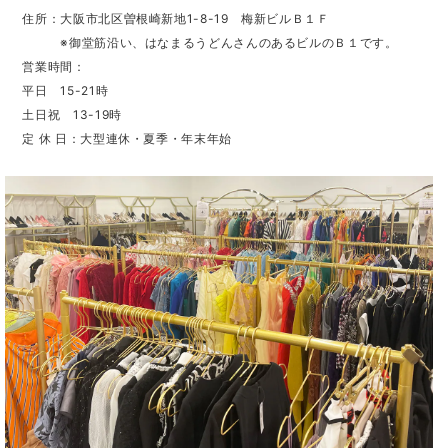
住所：大阪市北区曽根崎新地1-8-19 梅新ビルＢ１Ｆ
※御堂筋沿い、はなまるうどんさんのあるビルのＢ１です。
営業時間：
平日 15-21時
土日祝 13-19時
定 休 日：大型連休・夏季・年末年始