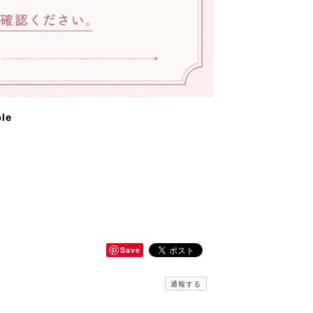
ble
Save
通報する