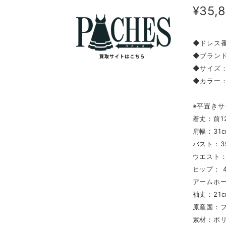
¥35,
◆ドレス番
◆ブランド
◆サイズ
◆カラー
※平置きサ
着丈：前12
肩幅：31c
バスト：3
ウエスト：
ヒップ： 4
アームホー
袖丈：21c
原産国：
素材：ポリ