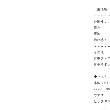
〈生地感
＝＝＝＝
伸縮性：
厚み： 
裏地： 
透け感：
＝＝＝＝
その他
背中ファ
背中リボ
◆マネキ
本体（H） 
バスト 78
ウエスト 5
ヒップ 87