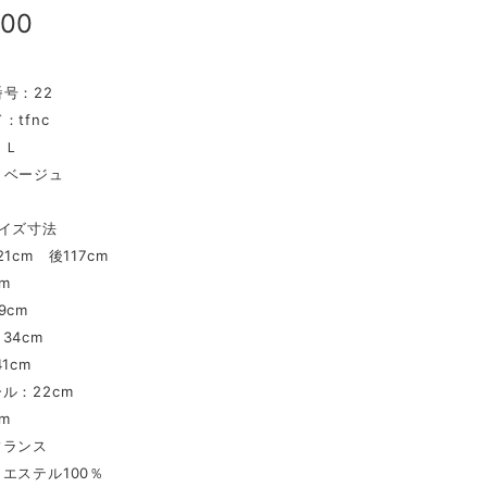
800
号：22
：tfnc
：Ｌ
：ベージュ
イズ寸法
1cm 後117cm
m
9cm
34cm
1cm
ル：22cm
m
フランス
エステル100％