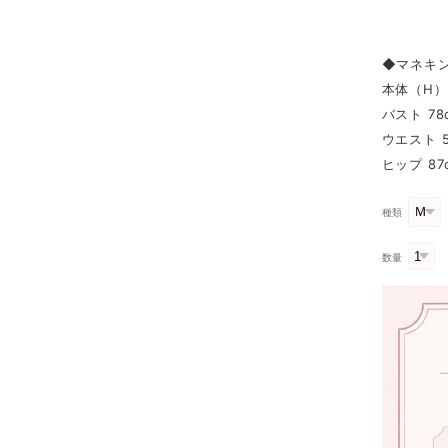
◆マネキ
本体（H） 
バスト 78
ウエスト 5
ヒップ 87
種類
数量