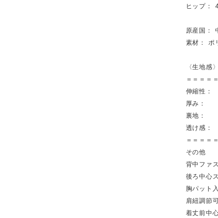
ヒップ： 4
原産国： 
素材： ポ
〈生地感
＝＝＝＝
伸縮性：
厚み： 
裏地： 
透け感：
＝＝＝＝
その他
背中ファ
後ろ中心ス
胸パット
肩紐調節
着丈前中