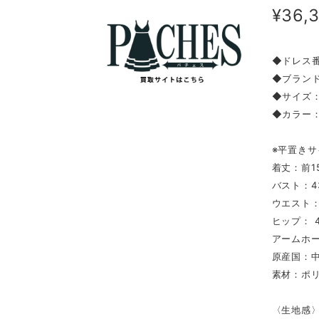
¥36,
◆ドレス番
◆ブランド：
◆サイズ
◆カラー
※平置きサ
着丈：前15
バスト：4
ウエスト：
ヒップ： 4
アームホー
原産国：
素材：ポ
〈生地感