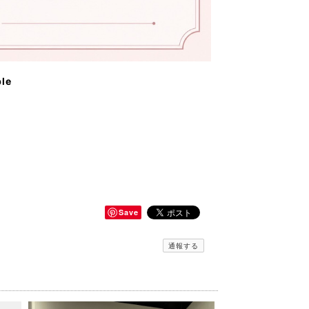
ble
Save
通報する