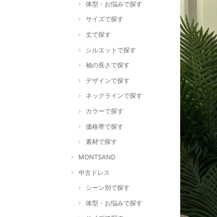
体型・お悩みで探す
サイズで探す
丈で探す
シルエットで探す
袖の長さで探す
デザインで探す
ネックラインで探す
カラーで探す
価格帯で探す
素材で探す
MONTSAND
中古ドレス
シーン別で探す
体型・お悩みで探す