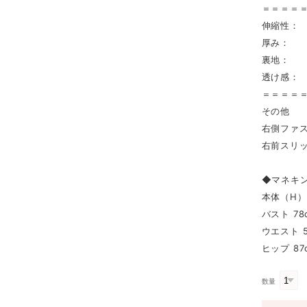
＝＝＝＝
伸縮性：
厚み： 
裏地： 
透け感：
＝＝＝＝
その他
右側ファ
右前スリ
◆マネキ
本体（H） 
バスト 78
ウエスト 5
ヒップ 87
数量