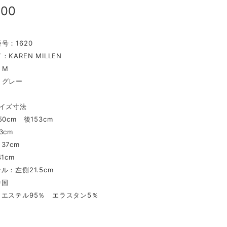
300
号：1620
KAREN MILLEN
：M
：グレー
イズ寸法
0cm 後153cm
3cm
37cm
1cm
ル：左側21.5cm
中国
リエステル95％ エラスタン5％
〉