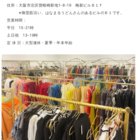
住所：大阪市北区曽根崎新地1-8-19 梅新ビルＢ１Ｆ
※御堂筋沿い、はなまるうどんさんのあるビルのＢ１です。
営業時間：
平日 15-21時
土日祝 13-19時
定 休 日：大型連休・夏季・年末年始