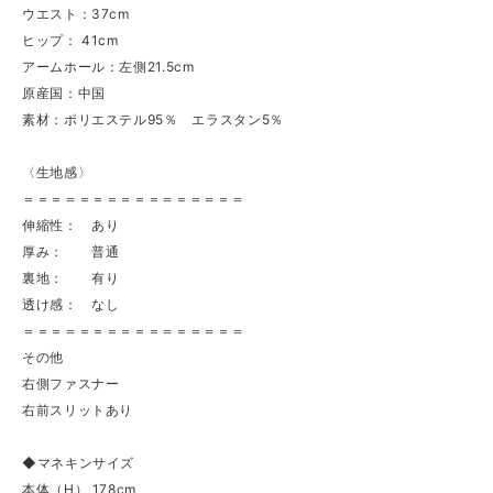
ウエスト：37cm
ヒップ： 41cm
アームホール：左側21.5cm
原産国：中国
素材：ポリエステル95％ エラスタン5％
〈生地感〉
＝＝＝＝＝＝＝＝＝＝＝＝＝＝＝＝
伸縮性： あり
厚み： 普通
裏地： 有り
透け感： なし
＝＝＝＝＝＝＝＝＝＝＝＝＝＝＝＝
その他
右側ファスナー
右前スリットあり
◆マネキンサイズ
本体（H） 178cm