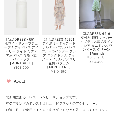
【新品DRESS 4916】
襟付き 花柄 ジャガー
【新品DRESS 4951】
【新品DRESS 4952】
ド ブラウス風 Aライン
ホワイトドレープチュ
アイボリーティアード
フレア ミニドレス ワ
ーブミディドレス アイ
ホルターバブルドレス
ンピース グリーン
ボリー タイト ミディ
ブルーラベンダー フレ
【Amanda
アムドレス ミモレ丈
ア ロングドレス ティ
Uprichard】
ベアトップ
アードフリル アメスリ
¥33,000
【MONTSAND】
花柄 ペプラム
【MONTSAND】
¥108,900
¥110,550
About
北新地にあるドレス・ワンピースショップです。
有名ブランドのドレスをはじめ、ピアスなどのアクセサリー、
お誕生日・記念日・イベント向けギフトなども取り扱っております。