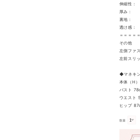
伸縮性：
厚み： 
裏地： 
透け感：
＝＝＝＝
その他
左側ファ
左前スリ
◆マネキ
本体（H） 
バスト 78
ウエスト 5
ヒップ 87
数量