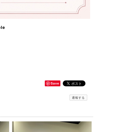
ble
Save
通報する