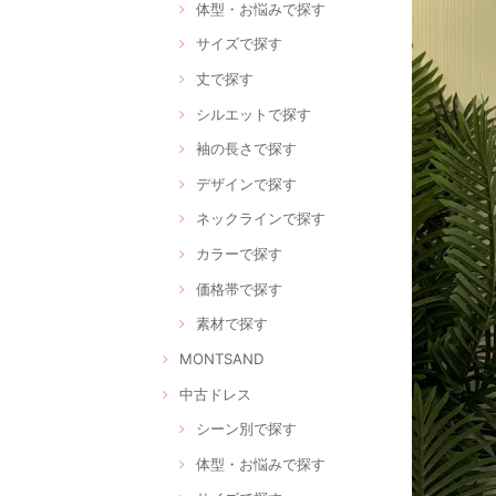
体型・お悩みで探す
サイズで探す
丈で探す
シルエットで探す
袖の長さで探す
デザインで探す
ネックラインで探す
カラーで探す
価格帯で探す
素材で探す
MONTSAND
中古ドレス
シーン別で探す
体型・お悩みで探す