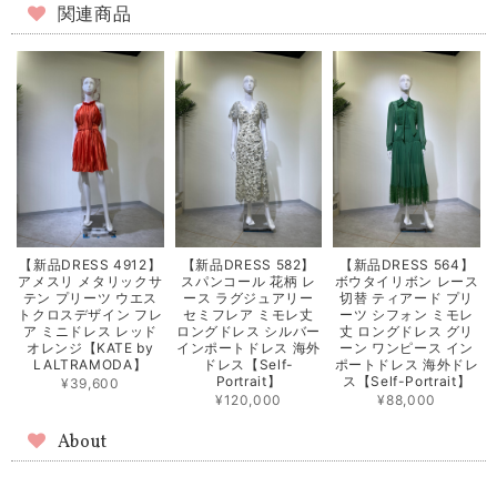
関連商品
【新品DRESS 4912】
【新品DRESS 582】
【新品DRESS 564】
アメスリ メタリックサ
スパンコール 花柄 レ
ボウタイリボン レース
テン プリーツ ウエス
ース ラグジュアリー
切替 ティアード プリ
トクロスデザイン フレ
セミフレア ミモレ丈
ーツ シフォン ミモレ
ア ミニドレス レッド
ロングドレス シルバー
丈 ロングドレス グリ
オレンジ【KATE by
インポートドレス 海外
ーン ワンピース イン
LALTRAMODA】
ドレス【Self-
ポートドレス 海外ドレ
Portrait】
ス【Self-Portrait】
¥39,600
¥120,000
¥88,000
About