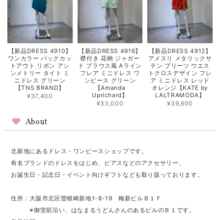
【新品DRESS 4910】
【新品DRESS 4916】
【新品DRESS 4912】
ワンカラー バックカッ
襟付き 花柄 ジャガー
アメスリ メタリックサ
トアウト リボン アシ
ド ブラウス風 Aライン
テン プリーツ ウエス
ンメトリー タイト ミ
フレア ミニドレス ワ
トクロスデザイン フレ
ニドレス グリーン
ンピース グリーン
ア ミニドレス レッド
【TNS BRAND】
【Amanda
オレンジ【KATE by
Uprichard】
LALTRAMODA】
¥37,400
¥33,000
¥39,600
About
北新地にあるドレス・ワンピースショップです。
有名ブランドのドレスをはじめ、ピアスなどのアクセサリー、
お誕生日・記念日・イベント向けギフトなども取り扱っております。
住所：大阪市北区曽根崎新地1-8-19 梅新ビルＢ１Ｆ
※御堂筋沿い、はなまるうどんさんのあるビルのＢ１です。