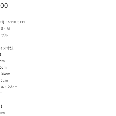
000
：5110.5111
S・M
：ブルー
イズ寸法
】
cm
0cm
36cm
5cm
ル：23cm
m
ズ】
cm