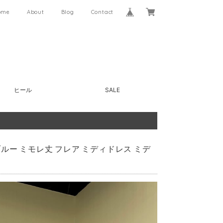
ome
About
Blog
Contact
ヒール
SALE
 ブルー ミモレ丈 フレア ミディドレス ミデ