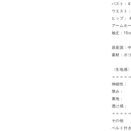
バスト：4
ウエスト：
ヒップ： 4
アームホー
袖丈：15c
原産国：
素材：ポリ
〈生地感
＝＝＝＝
伸縮性：
厚み： 
裏地： 
透け感：
＝＝＝＝
その他
ベルト付き