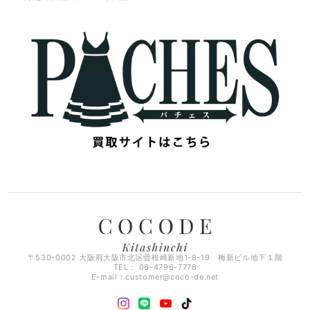
〒530-0002 大阪府大阪市北区曽根崎新地1-8-19 梅新ビル地下１階
TEL： 06-4796-7778
E-mail：
customer@coco-de.net