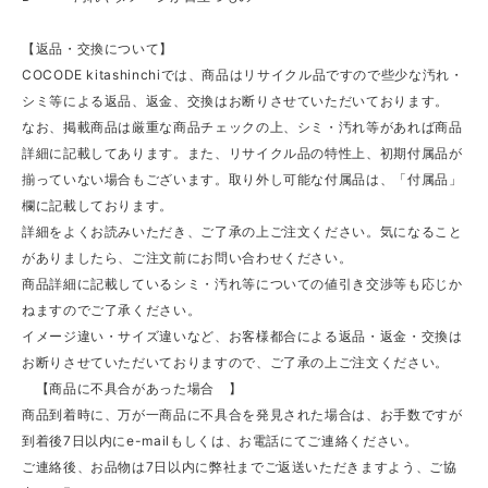
【返品・交換について】
COCODE kitashinchiでは、商品はリサイクル品ですので些少な汚れ・
シミ等による返品、返金、交換はお断りさせていただいております。
なお、掲載商品は厳重な商品チェックの上、シミ・汚れ等があれば商品
詳細に記載してあります。また、リサイクル品の特性上、初期付属品が
揃っていない場合もございます。取り外し可能な付属品は、「付属品」
欄に記載しております。
詳細をよくお読みいただき、ご了承の上ご注文ください。気になること
がありましたら、ご注文前にお問い合わせください。
商品詳細に記載しているシミ・汚れ等についての値引き交渉等も応じか
ねますのでご了承ください。
イメージ違い・サイズ違いなど、お客様都合による返品・返金・交換は
お断りさせていただいておりますので、ご了承の上ご注文ください。
【商品に不具合があった場合 】
商品到着時に、万が一商品に不具合を発見された場合は、お手数ですが
到着後7日以内にe-mailもしくは、お電話にてご連絡ください。
ご連絡後、お品物は7日以内に弊社までご返送いただきますよう、ご協