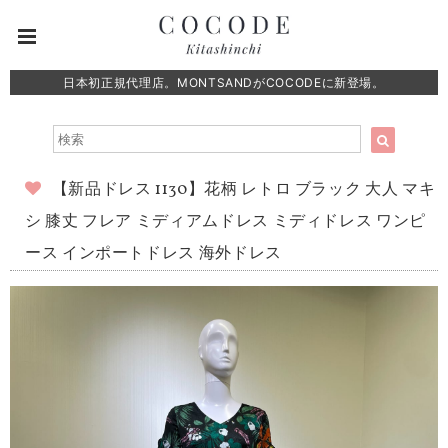
日本初正規代理店。MONTSANDがCOCODEに新登場。
【新品ドレス 1130】花柄 レトロ ブラック 大人 マキ
シ 膝丈 フレア ミディアムドレス ミディドレス ワンピ
ース インポートドレス 海外ドレス