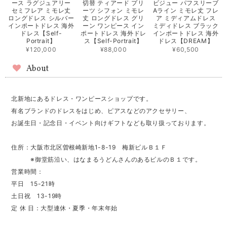
ース ラグジュアリー
切替 ティアード プリ
ビジュー パフスリーブ
セミフレア ミモレ丈
ーツ シフォン ミモレ
Aライン ミモレ丈 フレ
ロングドレス シルバー
丈 ロングドレス グリ
ア ミディアムドレス
インポートドレス 海外
ーン ワンピース イン
ミディドレス ブラック
ドレス【Self-
ポートドレス 海外ドレ
インポートドレス 海外
Portrait】
ス【Self-Portrait】
ドレス【DREAM】
¥120,000
¥88,000
¥60,500
About
北新地にあるドレス・ワンピースショップです。
有名ブランドのドレスをはじめ、ピアスなどのアクセサリー、
お誕生日・記念日・イベント向けギフトなども取り扱っております。
住所：大阪市北区曽根崎新地1-8-19 梅新ビルＢ１Ｆ
※御堂筋沿い、はなまるうどんさんのあるビルのＢ１です。
営業時間：
平日 15-21時
土日祝 13-19時
定 休 日：大型連休・夏季・年末年始