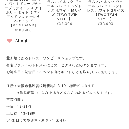
ラム ハイネック ヴェ
ラム ハイネック ヴェ
ホワイトドレープチュ
ール フレア ロングド
ール フレア ロングド
ーブミディドレス アイ
レス ホワイト Mサイ
レス ホワイト Sサイズ
ボリー タイト ミディ
ズ【TWO TWIN
【TWO TWIN
アムドレス ミモレ丈
STYLE】
STYLE】
ベアトップ
¥33,000
¥33,000
【MONTSAND】
¥108,900
About
北新地にあるドレス・ワンピースショップです。
有名ブランドのドレスをはじめ、ピアスなどのアクセサリー、
お誕生日・記念日・イベント向けギフトなども取り扱っております。
住所：大阪市北区曽根崎新地1-8-19 梅新ビルＢ１Ｆ
※御堂筋沿い、はなまるうどんさんのあるビルのＢ１です。
営業時間：
平日 15-21時
土日祝 13-19時
定 休 日：大型連休・夏季・年末年始