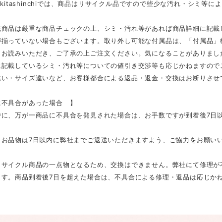
E kitashinchiでは、商品はリサイクル品ですので些少な汚れ・シミ
載商品は厳重な商品チェックの上、シミ・汚れ等があれば商品詳細に記載
が揃っていない場合もございます。取り外し可能な付属品は、「付属品」
くお読みいただき、ご了承の上ご注文ください。気になることがありまし
に記載しているシミ・汚れ等についての値引き交渉等も応じかねますので
違い・サイズ違いなど、お客様都合による返品・返金・交換はお断りさせ
不具合があった場合 】
に、万が一商品に不具合を発見された場合は、お手数ですが到着後7日以内
、お品物は7日以内に弊社までご返送いただきますよう、ご協力をお願い
リサイクル商品の一点物となるため、交換はできません。弊社にて修理が
ます。商品到着後7日を超えた場合は、不具合による修理・返品は応じか