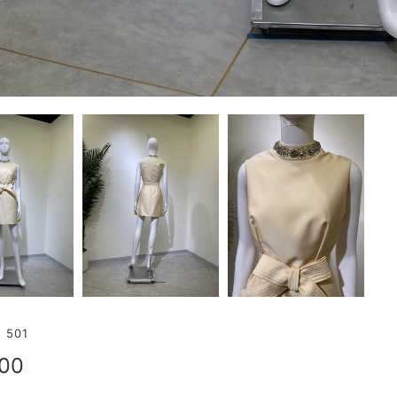
501
500