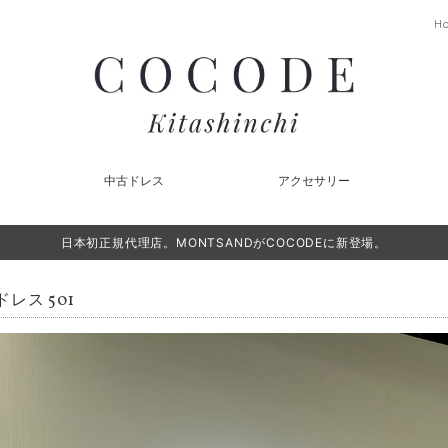
H
中古ドレス
アクセサリー
日本初正規代理店。MONTSANDがCOCODEに新登場。
レス 501