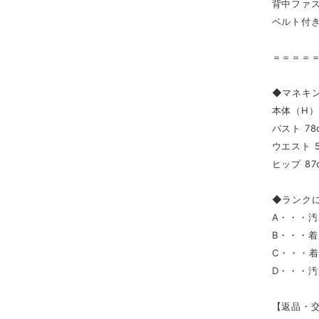
背中ファ
ベルト付
＝＝＝＝
◆マネキ
本体（H） 
バスト 78
ウエスト 5
ヒップ 87
◆ランク
A・・・
B・・・
C・・・
D・・・
【返品・