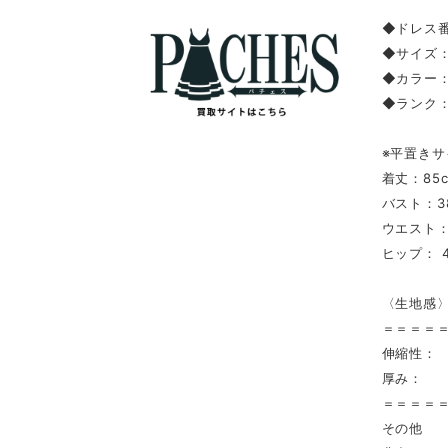
◆ドレス番
◆サイ
◆カラー
◆ランク
※平置きサ
着丈：85
バスト：3
ウエスト：
ヒップ： 4
〈生地感
＝＝＝＝
伸縮性：
厚み： 
＝＝＝＝
その他