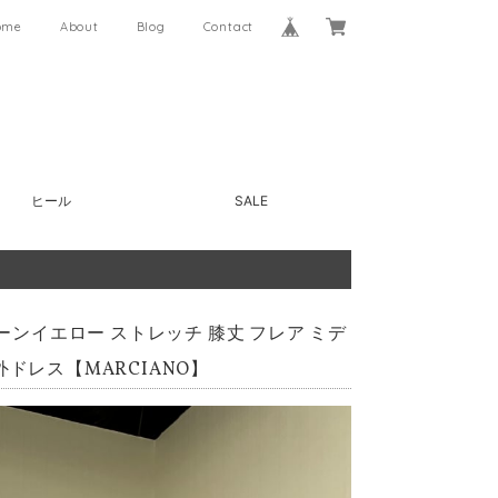
ome
About
Blog
Contact
ヒール
SALE
リーンイエロー ストレッチ 膝丈 フレア ミデ
ドレス【MARCIANO】