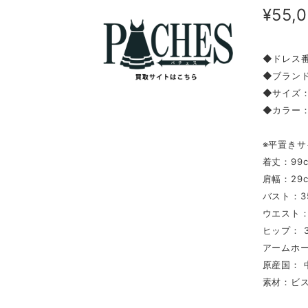
¥55,
◆ドレス番
◆ブランド
◆サイ
◆カラー
※平置きサ
着丈：99
肩幅：29
バスト：3
ウエスト：
ヒップ： 3
アームホー
原産国： 
素材：ビス