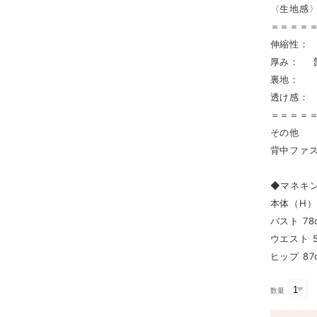
〈生地感
＝＝＝＝
伸縮性：
厚み： 
裏地： 
透け感：
＝＝＝＝
その他
背中ファ
◆マネキ
本体（H） 
バスト 78
ウエスト 5
ヒップ 87
数量