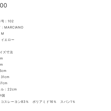
000
号：102
：MARCIANO
ズ：M
：イエロー
イズ寸法
cm
cm
5cm
31cm
7cm
ル：22cm
中国
コスレーヨン83％ ポリアミド16％ スパン1％