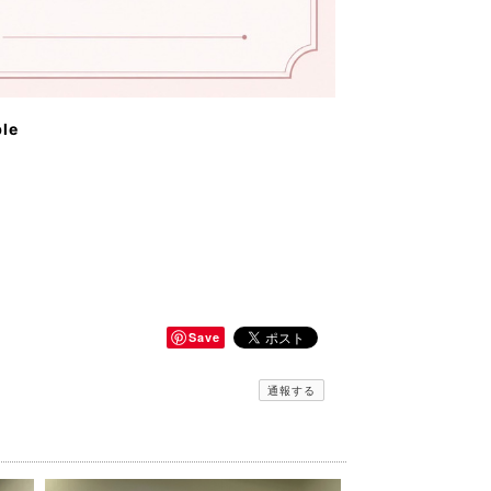
ble
Save
通報する