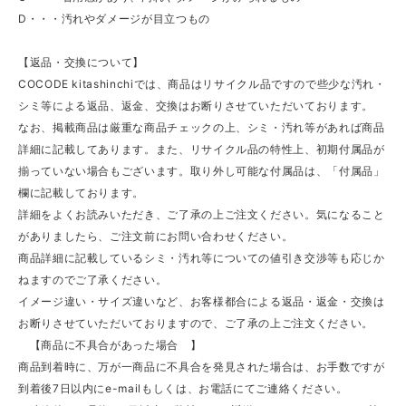
D・・・汚れやダメージが目立つもの
【返品・交換について】
COCODE kitashinchiでは、商品はリサイクル品ですので些少な汚れ・
シミ等による返品、返金、交換はお断りさせていただいております。
なお、掲載商品は厳重な商品チェックの上、シミ・汚れ等があれば商品
詳細に記載してあります。また、リサイクル品の特性上、初期付属品が
揃っていない場合もございます。取り外し可能な付属品は、「付属品」
欄に記載しております。
詳細をよくお読みいただき、ご了承の上ご注文ください。気になること
がありましたら、ご注文前にお問い合わせください。
商品詳細に記載しているシミ・汚れ等についての値引き交渉等も応じか
ねますのでご了承ください。
イメージ違い・サイズ違いなど、お客様都合による返品・返金・交換は
お断りさせていただいておりますので、ご了承の上ご注文ください。
【商品に不具合があった場合 】
商品到着時に、万が一商品に不具合を発見された場合は、お手数ですが
到着後7日以内にe-mailもしくは、お電話にてご連絡ください。