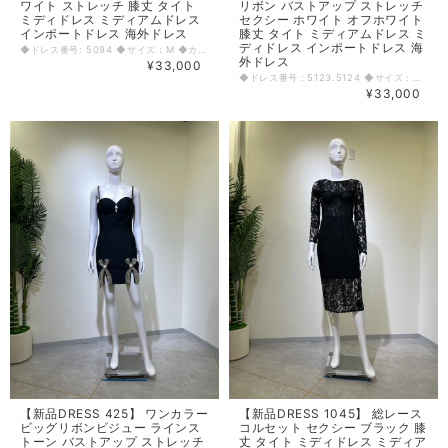
ワイト ストレッチ 膝丈 タイト
リボン バストアップ ストレッチ
ミディドレス ミディアムドレス
セクシー ホワイト オフホワイト
インポートドレス 海外ドレス
膝丈 タイト ミディアムドレス ミ
ディドレス インポートドレス 海
◆ドレス番号: 5094 ◆サイズ：M ◆カラー：ホワイト ※平置きサイズ寸法 着丈：105cm バスト： 34cm ウエスト：36cm ヒップ： 40cm アームホール：18cm 袖丈：61cm 〈生地感〉 ＝＝＝＝＝＝＝＝＝＝＝＝＝＝＝＝ 伸縮性： 有り 厚み： 普通 裏地： 無し 透け感： 若干あり ＝＝＝＝＝＝＝＝＝＝＝＝＝＝＝＝ その他 背中ファスナー 後ろスリットあり ◆マネキンサイズ 本体（H） 178cm バスト 78cm ウエスト 59cm ヒップ 87cm
外ドレス
¥33,000
◆ドレス番号：5123.5124 ◆サイズ：Ｍ・Ｌ ◆カラー：ホワイト ※平置きサイズ寸法 【Mサイズ】 着丈：86cm バスト：39cm ウエスト：31cm ヒップ： 41cm 【Lサイズ】 着丈：89cm バスト：40cm ウエスト：34cm ヒップ： 42cm 原産国： 中国 素材： ポリエステル95％ エラスタン5％ 〈生地感〉 ＝＝＝＝＝＝＝＝＝＝＝＝＝＝＝＝ 伸縮性： 有り 厚み： 普通 裏地： 無し 透け感： 若干あり ＝＝＝＝＝＝＝＝＝＝＝＝＝＝＝＝ その他 背中ファスナー 後ろ中心スリット17.5cm 胸パット入り 肩紐調節可能 着丈前中心からレース下まで ※Mサイズのみ前裾汚れあり ◆マネキンサイズ 本体（H） 178cm バスト 78cm ウエスト 59cm ヒップ 87cm
¥33,000
【新品DRESS 425】 ワンカラー
【新品DRESS 1045】 総レース
ビッグリボンビジュー ラインス
コルセット セクシー ブラック 膝
トーン バストアップ ストレッチ
丈 タイト ミディドレス ミディア