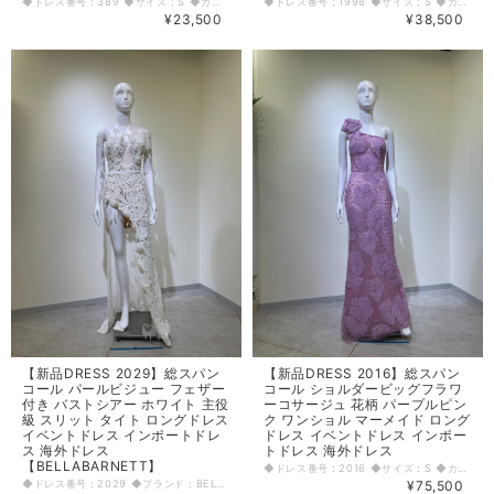
◆ドレス番号：389 ◆サイズ：S ◆カラー：グリーン ※平置きサイズ寸法 着丈：95cm バスト：38cm ウエスト：33cm ヒップ： 41cm 〈生地感〉 ＝＝＝＝＝＝＝＝＝＝＝＝＝＝＝＝ 伸縮性：あり 厚み：普通 ＝＝＝＝＝＝＝＝＝＝＝＝＝＝＝＝ その他 胸パット有 背中ファスナー 後中心スリット31cm 袖にレース裏地あり ＝＝＝＝＝＝＝＝＝＝＝＝＝＝＝＝ ◆マネキンサイズ 本体（H） 178cm バスト 78cm ウエスト 59cm ヒップ 87cm
◆ドレス番号：1998 ◆サイズ：S ◆カラー：ホワイト ※平置きサイズ寸法 着丈：72cm バスト：41cm ウエスト：32cm ヒップ： 39cm 〈生地感〉 ＝＝＝＝＝＝＝＝＝＝＝＝＝＝＝＝ 伸縮性： あり 厚み： 厚手 裏地： 有り 透け感： あり ＝＝＝＝＝＝＝＝＝＝＝＝＝＝＝＝ その他 背中ファスナー 肩紐調節可能 胸パット入り ◆マネキンサイズ 本体（H） 178cm バスト 78cm ウエスト 59cm ヒップ 87cm
¥23,500
¥38,500
【新品DRESS 2029】総スパン
【新品DRESS 2016】総スパン
コール パールビジュー フェザー
コール ショルダービッグフラワ
付き バストシアー ホワイト 主役
ーコサージュ 花柄 パープルピン
級 スリット タイト ロングドレス
ク ワンショル マーメイド ロング
イベントドレス インポートドレ
ドレス イベントドレス インポー
ス 海外ドレス
トドレス 海外ドレス
【BELLABARNETT】
◆ドレス番号：2016 ◆サイズ：S ◆カラー：ピンク ※平置きサイズ寸法 着丈：前160cm 後ろ165cm バスト：38cm ウエスト：32cm ヒップ： 43cm アームホール:右20cm 素材：綿65%、ポリエステル35% 〈生地感〉 ＝＝＝＝＝＝＝＝＝＝＝＝＝＝＝＝ 伸縮性： 若干あり 厚み： 薄手 裏地： あり 透け感： あり ＝＝＝＝＝＝＝＝＝＝＝＝＝＝＝＝ その他 背中ファスナー 胸パット 右肩花取り外し不可 ◆マネキンサイズ 本体（H） 178cm バスト 78cm ウエスト 59cm ヒップ 87cm
◆ドレス番号：2029 ◆ブランド：BELLABARNETT ◆サイズ：S ◆カラー：ホワイト ※平置きサイズ寸法 着丈：胸元から157cm バスト：38cm ウエスト：31cm ヒップ：37cm 〈生地感〉 ＝＝＝＝＝＝＝＝＝＝＝＝＝＝＝＝ 伸縮性： 若干あり 厚み： 薄手 裏地： あり 透け感： あり ＝＝＝＝＝＝＝＝＝＝＝＝＝＝＝＝ その他 チューブトップドレス 胸パットあり 背中ファスナー ◆マネキンサイズ 本体（H） 178cm バスト 78cm ウエスト 59cm ヒップ 87cm
¥75,500