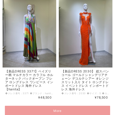
【新品DRESS 3371】ペイズリ
【新品DRESS 2030】 総スパン
ー柄 マルチカラー カラフル ホル
コール ゴールドシャンデリアチ
ターネック バックオープン フレ
ェーン デコルテシアー オレンジ
ア ロングドレス ワンピース イン
スリット入り タイト ロングドレ
ポートドレス 海外ドレス
ス イベントドレス インポートド
【hanita】
レス 海外ドレス
◆ドレス番号：3371 ◆ブランド：hanita ◆サイズ：M ◆カラー：マルチカラー ※平置きサイズ寸法 着丈：112cm バスト：39cm ウエスト：39cm ヒップ： 55cm 原産国：イタリア 素材：ポリエステル97％ エラスタン3％ 〈生地感〉 ＝＝＝＝＝＝＝＝＝＝＝＝＝＝＝＝ 伸縮性：なし 厚み：薄手 裏地：なし 透け感：若干あり ＝＝＝＝＝＝＝＝＝＝＝＝＝＝＝＝ その他 胸パット入り ウエスト伸縮性あり 背中ファスナー ◆マネキンサイズ 本体（H） 178cm バスト 78cm ウエスト 59cm ヒップ 87cm
◆ドレス番号：2030 ◆サイズ：S ◆カラー：オレンジ ※平置きサイズ寸法 着丈：170cm 肩幅：38cm バスト：40cm ウエスト：32cm ヒップ： 40cm アームホール：18cm 原産国：中国 素材：ポリエステル90%、ポリアミド10% 〈生地感〉 ＝＝＝＝＝＝＝＝＝＝＝＝＝＝＝＝ 伸縮性： あり 厚み： 普通 裏地： あり 透け感： 若干あり ＝＝＝＝＝＝＝＝＝＝＝＝＝＝＝＝ その他 背中ファスナー 首後ろ鍵ホック3つ その下22cm開き 肩、胸パットあり ◆マネキンサイズ 本体（H） 178cm バスト 78cm ウエスト 59cm ヒップ 87cm
¥48,500
¥78,500
More