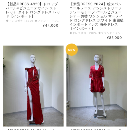
【新品DRESS 4829】ドロップ
【新品DRESS 2024】総スパン
パール×ビジューデザイン スト
コールレース アシンメトリーフ
レッチ タイト ロングドレス レッ
ラワーモチーフ パールビジュー
ド【インポート】
シアー切替 ワンショル マーメイ
ド ロングドレス ホワイト 主役級
◆ドレス番号：4829 ◆ブランド：インポート ◆サイズ：S ◆カラー：レッド ※平置きサイズ寸法 着丈：前中心から 前115cm 後ろ113cm バスト：36cm ウエスト：32cm ヒップ： 43cm アームホール：19cm 原産国：中国 素材：レーヨン90% ナイロン9% エラスタン1% 〈生地感〉 ＝＝＝＝＝＝＝＝＝＝＝＝＝＝＝＝ 伸縮性：あり 厚み：普通 裏地：なし 透け感：なし ＝＝＝＝＝＝＝＝＝＝＝＝＝＝＝＝ その他 背中ファスナー 後ろ中心スリット 肩紐調整不可 胸パッドあり ◆マネキンサイズ 本体（H） 178cm バスト 78cm ウエスト 59cm ヒップ 87cm
インポートドレス 海外ドレス
¥44,000
【インポート】
◆ドレス番号：2024 ◆ブランド：インポート ◆サイズ：S ◆カラー：ホワイト ※平置きサイズ寸法 着丈：前150cm 後ろ165cm バスト：39cm ウエスト：33cm ヒップ： 42cm アームホール：右18cm 袖丈：右64cm 素材：綿65% ポリエステル35% 〈生地感〉 ＝＝＝＝＝＝＝＝＝＝＝＝＝＝＝＝ 伸縮性：あり 厚み：普通 裏地：あり 透け感：あり ＝＝＝＝＝＝＝＝＝＝＝＝＝＝＝＝ その他 背中ファスナー 胸パッドあり ◆マネキンサイズ 本体（H） 178cm バスト 78cm ウエスト 59cm ヒップ 87cm
¥85,000