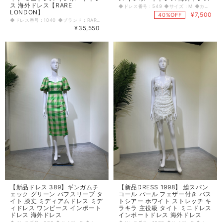
ス 海外ドレス【RARE
◆ドレス番号：549 ◆サイズ：M ◆カラー：ブラック ※平置きサイズ寸法 着丈：98cm バスト：40cm ウエスト：35cm ヒップ： 43cm 〈生地感〉 ＝＝＝＝＝＝＝＝＝＝＝＝＝＝＝＝ 伸縮性： 若干あり 厚み： 普通 ＝＝＝＝＝＝＝＝＝＝＝＝＝＝＝＝ その他 胸パット有 背中オープンファスナー 下スリット風に開いてる 21cm ＝＝＝＝＝＝＝＝＝＝＝＝＝＝＝＝ ◆マネキンサイズ 本体（H） 178cm バスト 78cm ウエスト 59cm ヒップ 87cm
LONDON】
¥7,500
40%OFF
◆ドレス番号：1040 ◆ブランド：RARE LONDON ◆サイズ：ＸＳ ◆カラー：パープル ※平置きサイズ寸法 着丈：95cm バスト：30cm ウエスト：25cm ヒップ：32cm 原産国： 中国 素材：ポリエステル95％ エラスタン5％ 〈生地感〉 ＝＝＝＝＝＝＝＝＝＝＝＝＝＝＝＝ 伸縮性： 有り 厚み： 普通 裏地： 有り 透け感： 若干あり ＝＝＝＝＝＝＝＝＝＝＝＝＝＝＝＝ その他 背中ファスナー ◆マネキンサイズ 本体（H） 178cm バスト 78cm ウエスト 59cm ヒップ 87cm
¥35,550
【新品ドレス 389】ギンガムチ
【新品DRESS 1998】 総スパン
ェック グリーン パフスリーブ タ
コール パール フェザー付き バス
イト 膝丈 ミディアムドレス ミデ
トシアー ホワイト ストレッチ キ
ィドレス ワンピース インポート
ラキラ 主役級 タイト ミニドレス
ドレス 海外ドレス
インポートドレス 海外ドレス