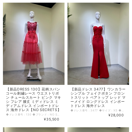
【新品DRESS 130】花柄スパン
【新品ドレス 3477】ワンカラー
コール刺繡レース ウエストリボ
シンプル フェイクボタン フロン
ン チュールスカート ピンク マキ
トスリット ベアトップ レッド マ
シ フレア 膝丈 ミディドレス ミ
ーメイド ロングドレス インポー
ディアムドレス インポートドレ
トドレス 海外ドレス
ス 海外ドレス【NO SECRETS】
◆ドレス番号：3477 ◆サイズ：XS ◆カラー：レッド ※平置きサイズ寸法 着丈：前中心142cm後146cm バスト：31cm ウエスト：27.5cm ヒップ： 39cm 〈生地感〉 ＝＝＝＝＝＝＝＝＝＝＝＝＝＝＝＝ 伸縮性：有り 厚み：若干あり ＝＝＝＝＝＝＝＝＝＝＝＝＝＝＝＝ その他 胸パット、前中心スリット75.5cm、背中ファスナー、前金口飾り ＝＝＝＝＝＝＝＝＝＝＝＝＝＝＝＝ ◆マネキンサイズ 本体（H） 178cm バスト 78cm ウエスト 59cm ヒップ 87cm
◆ドレス番号：130 ◆ブランド：NO SECRETS ◆サイズ：M ◆カラー：ピンク ※平置きサイズ寸法 着丈：120cm 肩幅：31cm バスト：36cm ウエスト：29cm ヒップ： 42cm アームホール：18.5cm 原産国：中国 素材：ポリエステル100％ 〈生地感〉 ＝＝＝＝＝＝＝＝＝＝＝＝＝＝＝＝ 伸縮性： あり 厚み： 普通 裏地： あり 透け感： あり ＝＝＝＝＝＝＝＝＝＝＝＝＝＝＝＝ その他 胸パット入り 背中ファスナー ◆マネキンサイズ 本体（H） 178cm バスト 78cm ウエスト 59cm ヒップ 87cm
¥28,000
¥35,500