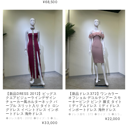
¥68,500
【新品DRESS 2012】ビッグス
【新品ドレス372】ワンカラー
クエアビジューラインデザイン
オフショル デコルテシアー スモ
チョーカー風ホルターネック パ
ーキーピンク ピンク 膝丈 タイト
ープル スリット入り タイト ロン
ミディアムドレス ミディドレス
グドレス イベントドレス インポ
インポートドレス 海外ドレス
ートドレス 海外ドレス
◆ドレス番号：372 ◆サイズ：S ◆カラー：ピンク ※平置きサイズ寸法 着丈：97cm バスト：35.5cm ウエスト：30.5cm ヒップ： 40cm 〈生地感〉 ＝＝＝＝＝＝＝＝＝＝＝＝＝＝＝＝ 伸縮性：若干あり 厚み：薄手 ＝＝＝＝＝＝＝＝＝＝＝＝＝＝＝＝ その他 背中ファスナー 胸パット有 後中心スリット23cm ＝＝＝＝＝＝＝＝＝＝＝＝＝＝＝＝ ◆マネキンサイズ 本体（H） 178cm バスト 78cm ウエスト 59cm ヒップ 87cm
◆ドレス番号：2012 ◆サイズ：S ◆カラー：ピンクパープル ※平置きサイズ寸法 着丈：胸元から123cm バスト：34cm ウエスト：30,5cm ヒップ： 40cm 〈生地感〉 ＝＝＝＝＝＝＝＝＝＝＝＝＝＝＝＝ 伸縮性： あり 厚み： 普通 裏地： なし 透け感： なし ＝＝＝＝＝＝＝＝＝＝＝＝＝＝＝＝ その他 ホルターネックドレス 左右前スリット 肩、胸パットあり ◆マネキンサイズ 本体（H） 178cm バスト 78cm ウエスト 59cm ヒップ 87cm
¥22,000
¥33,000