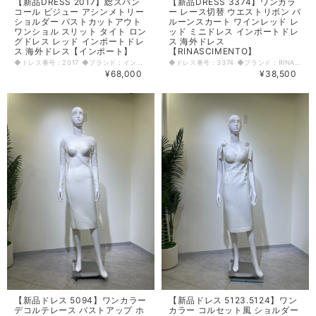
【新品DRESS 2017】総スパン
【新品DRESS 3374】ワンカラ
コール ビジュー アシンメトリー
ー レース切替 ウエストリボン バ
ショルダー バストカットアウト
ルーンスカート ワインレッド レ
ワンショル スリット タイト ロン
ッド ミニドレス インポートドレ
グドレス レッド インポートドレ
ス 海外ドレス
ス 海外ドレス【インポート】
【RINASCIMENTO】
◆ドレス番号：2017 ◆ブランド：インポート ◆サイズ：S ◆カラー：レッド ※平置きサイズ寸法 着丈：NP段差より前140cm 後ろ145cm バスト：37cm ウエスト：32cm ヒップ： 40cm アームホール：右14.5cm 素材：ポリエステル90% スパンデックス10% 〈生地感〉 ＝＝＝＝＝＝＝＝＝＝＝＝＝＝＝＝ 伸縮性：あり 厚み：普通 裏地：あり 透け感：なし ＝＝＝＝＝＝＝＝＝＝＝＝＝＝＝＝ その他 背中ファスナー 右前スリット 胸パッドあり ◆マネキンサイズ 本体（H） 178cm バスト 78cm ウエスト 59cm ヒップ 87cm
◆ドレス番号：3374 ◆ブランド：RINASCIMENTO ◆サイズ：M ◆カラー：レッド ※平置きサイズ寸法 着丈：90cm 肩幅：33.5cm バスト：39cm ウエスト：34cm ヒップ： 48cm アームホール：21cm 袖丈：35.5cm 原産国：イタリア 素材：ポリエステル100％ 〈生地感〉 ＝＝＝＝＝＝＝＝＝＝＝＝＝＝＝＝ 伸縮性：若干あり 厚み：普通 裏地：有り 透け感：あり ＝＝＝＝＝＝＝＝＝＝＝＝＝＝＝＝ その他 胸パット入り ウエスト伸縮性あり 背中ファスナー ◆マネキンサイズ 本体（H） 178cm バスト 78cm ウエスト 59cm ヒップ 87cm
¥68,000
¥38,500
【新品ドレス 5094】ワンカラー
【新品ドレス 5123.5124】ワン
デコルテレース バストアップ ホ
カラー コルセット風 ショルダー