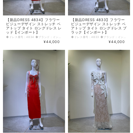
【新品DRESS 4834】フラワー
【新品DRESS 4833】フラワー
ビジューデザイン ストレッチ ベ
ビジューデザイン ストレッチ ベ
アトップ タイト ロングドレス レ
アトップ タイト ロングドレス ブ
ッド【インポート】
ラック【インポート】
◆ドレス番号：4834 ◆ブランド：インポート ◆サイズ：S ◆カラー：レッド ※平置きサイズ寸法 着丈：バスト上から119cm バスト：37cm ウエスト：29cm ヒップ： 41cm 原産国：中国 素材：ポリエステル95% エラスタン5% 〈生地感〉 ＝＝＝＝＝＝＝＝＝＝＝＝＝＝＝＝ 伸縮性：あり 厚み：普通 裏地：なし 透け感：なし ＝＝＝＝＝＝＝＝＝＝＝＝＝＝＝＝ その他 背中ファスナー 後ろ中心スリット50.5cm 胸パッドあり ◆マネキンサイズ 本体（H） 178cm バスト 78cm ウエスト 59cm ヒップ 87cm
◆ドレス番号：4833 ◆ブランド：インポート ◆サイズ：S ◆カラー：ブラック ※平置きサイズ寸法 着丈：バスト上から119cm バスト：37cm ウエスト：29cm ヒップ： 41cm 原産国：中国 素材：ポリエステル95% エラスタン5% 〈生地感〉 ＝＝＝＝＝＝＝＝＝＝＝＝＝＝＝＝ 伸縮性：あり 厚み：普通 裏地：なし 透け感：なし ＝＝＝＝＝＝＝＝＝＝＝＝＝＝＝＝ その他 背中ファスナー 後ろ中心スリット51cm 胸パッドあり ◆マネキンサイズ 本体（H） 178cm バスト 78cm ウエスト 59cm ヒップ 87cm
¥44,000
¥44,000