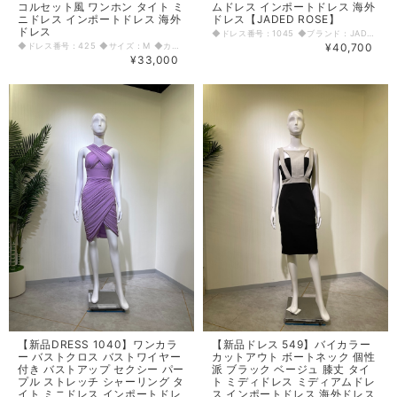
コルセット風 ワンホン タイト ミ
ムドレス インポートドレス 海外
ニドレス インポートドレス 海外
ドレス【JADED ROSE】
ドレス
◆ドレス番号：1045 ◆ブランド：JADED ROSE ◆サイズ：M ◆カラー：ブラック ※平置きサイズ寸法 着丈：前110cm 後108cm 肩幅：32cm バスト：32cm ウエスト：32cm ヒップ： 40cm アームホール：18cm 袖丈：61cm 原産国：中国 素材：ナイロン55％ コットン45％ 〈生地感〉 ＝＝＝＝＝＝＝＝＝＝＝＝＝＝＝＝ 伸縮性： 若干あり 厚み： 普通 裏地： 有り 透け感： 若干あり ＝＝＝＝＝＝＝＝＝＝＝＝＝＝＝＝ その他 背中ファスナー 後ろスリットあり ◆マネキンサイズ 本体（H） 178cm バスト 78cm ウエスト 59cm ヒップ 87cm
◆ドレス番号：425 ◆サイズ：M ◆カラー：ブラック ※平置きサイズ寸法 着丈：82cm バスト：40cm ウエスト：34cm ヒップ： 40cm 原産国：中国 素材：ポリエステル90％ ポリアミド10％ 〈生地感〉 ＝＝＝＝＝＝＝＝＝＝＝＝＝＝＝＝ 伸縮性： 有り 厚み： 普通 裏地： なし 透け感： なし ＝＝＝＝＝＝＝＝＝＝＝＝＝＝＝＝ その他 背中ファスナー 肩紐調節可能 ◆マネキンサイズ 本体（H） 178cm バスト 78cm ウエスト 59cm ヒップ 87cm
¥40,700
¥33,000
【新品DRESS 1040】ワンカラ
【新品ドレス 549】バイカラー
ー バストクロス バストワイヤー
カットアウト ボートネック 個性
付き バストアップ セクシー パー
派 ブラック ベージュ 膝丈 タイ
プル ストレッチ シャーリング タ
ト ミディドレス ミディアムドレ
イト ミニドレス インポートドレ
ス インポートドレス 海外ドレス