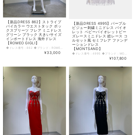
【新品DRESS 862】ストライプ
【新品DRESS 4995】パープル
バイカラー ウエストタック ボッ
ビジュー刺繍ミニドレス バイオ
クスプリーツ フレア ミニドレス
レット ベビーバイオレットビー
グリーン ブラック 大きいサイズ
ズレースミニドレス 総レース コ
インポートドレス 海外ドレス
ルセット風 セミフレア ファンデ
【ROMEO GIGLI】
ーションドレス
◆ドレス番号：862 ◆ブランド：ROMEO GIGLI ◆サイズ：L ◆カラー：グリーン ブラック ※平置きサイズ寸法 着丈：87cm～ 肩幅：36cm バスト：44cm ウエスト：39cm ヒップ： 50cm～ アームホール：21cm 原産国：イタリア 素材：ポリエステル100% 〈生地感〉 ＝＝＝＝＝＝＝＝＝＝＝＝＝＝＝＝ 伸縮性：なし 厚み：厚手 裏地：あり(インナーパニエも裏地付き) 透け感：なし ＝＝＝＝＝＝＝＝＝＝＝＝＝＝＝＝ その他 左脇ファスナー 胸パッドあり ウエストタックスカート ◆マネキンサイズ 本体（H） 178cm バスト 78cm ウエスト 59cm ヒップ 87cm
【MONTSAND】
¥33,000
◆ドレス番号：4995 ◆ブランド：MONTSAND ◆サイズ：S ◆カラー：ベビーバイオレット パープル ※平置きサイズ寸法 着丈：78cm 肩幅：31cm バスト：37cm ウエスト：31.5cm ヒップ： 45cm アームホール：18cm 袖丈：60cm 原産国：ベトナム 素材：本体:ポリエステル100% 裏地:ビスコース100% トリム:ポリエステル100% 〈生地感〉 ＝＝＝＝＝＝＝＝＝＝＝＝＝＝＝＝ 伸縮性：若干あり 厚み：薄手 裏地：あり 透け感：あり ＝＝＝＝＝＝＝＝＝＝＝＝＝＝＝＝ その他 背中ファスナー 肩部分ボリュームのある裏地あり ドライクリーニング可 ややフィット感のあるシルエットです。 ルックブックに掲載されているデザインは、モデルに合わせて特別に作られています。 モデルの身長は170cmで、Sサイズ（36FR/8UK/4US）を着用しています。 市販の商品は、平均身長165cmの方に合わせて作られています。 ◆マネキンサイズ 本体（H） 178cm バスト 78cm ウエスト 59cm ヒップ 87cm
¥107,800