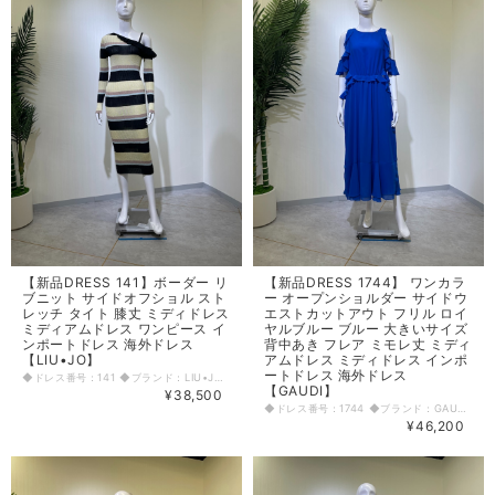
【新品DRESS 141】ボーダー リ
【新品DRESS 1744】 ワンカラ
ブニット サイドオフショル スト
ー オープンショルダー サイドウ
レッチ タイト 膝丈 ミディドレス
エストカットアウト フリル ロイ
ミディアムドレス ワンピース イ
ヤルブルー ブルー 大きいサイズ
ンポートドレス 海外ドレス
背中あき フレア ミモレ丈 ミディ
【LIU•JO】
アムドレス ミディドレス インポ
ートドレス 海外ドレス
◆ドレス番号：141 ◆ブランド：LIU•JO ◆サイズ：XS ◆カラー：イエロー ※平置きサイズ寸法 着丈：119cm 肩幅：27cm バスト：28cm ウエスト：25cm ヒップ： 25cm アームホール：16cm 袖丈：62cm 原産国：イタリア 素材：ポリエステル53%,ビスコース47% 〈生地感〉 ＝＝＝＝＝＝＝＝＝＝＝＝＝＝＝＝ 伸縮性： あり 厚み： 普通 裏地： なし 透け感： あり ＝＝＝＝＝＝＝＝＝＝＝＝＝＝＝＝ その他 左肩紐あり 飾りドレス ◆マネキンサイズ 本体（H） 178cm バスト 78cm ウエスト 59cm ヒップ 87cm
【GAUDI】
¥38,500
◆ドレス番号：1744 ◆ブランド：GAUDI ◆サイズ：L ◆カラー：ブルー ※平置きサイズ寸法 着丈：125cm 肩幅：30cm バスト：45cm ヒップ： 50cm アームホール：24cm 原産国：インド 素材：ポリエステル100％ 〈生地感〉 ＝＝＝＝＝＝＝＝＝＝＝＝＝＝＝＝ 伸縮性： なし 厚み： 薄手 裏地： 有り 透け感： 有り ＝＝＝＝＝＝＝＝＝＝＝＝＝＝＝＝ その他 背中ファスナー ウエストサイド開きあり ◆マネキンサイズ 本体（H） 178cm バスト 78cm ウエスト 59cm ヒップ 87cm
¥46,200