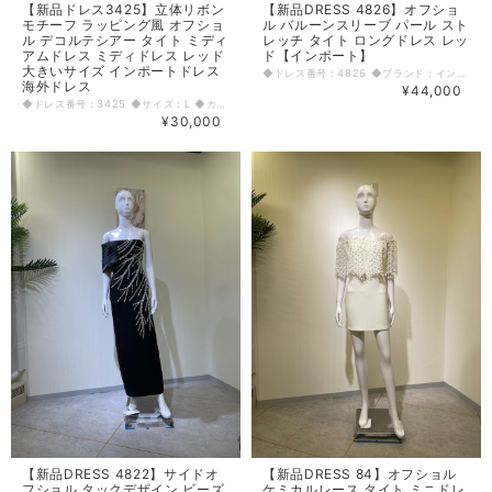
【新品ドレス3425】立体リボン
【新品DRESS 4826】オフショ
モチーフ ラッピング風 オフショ
ル バルーンスリーブ パール スト
ル デコルテシアー タイト ミディ
レッチ タイト ロングドレス レッ
アムドレス ミディドレス レッド
ド【インポート】
大きいサイズ インポートドレス
◆ドレス番号：4826 ◆ブランド：インポート ◆サイズ：S ◆カラー：レッド ※平置きサイズ寸法 着丈：前中心から127cm バスト：37.5cm ウエスト：31.5cm ヒップ： 45.5cm 原産国：中国 素材：ポリエステル95% エラスタン5% 〈生地感〉 ＝＝＝＝＝＝＝＝＝＝＝＝＝＝＝＝ 伸縮性：あり 厚み：普通 裏地：なし 透け感：なし ＝＝＝＝＝＝＝＝＝＝＝＝＝＝＝＝ その他 背中ファスナー 後ろ中心スリット53.5cm～54cm ◆マネキンサイズ 本体（H） 178cm バスト 78cm ウエスト 59cm ヒップ 87cm
海外ドレス
¥44,000
◆ドレス番号：3425 ◆サイズ：L ◆カラー：レッド ※平置きサイズ寸法 着丈：116cm バスト：42cm ウエスト：38cm ヒップ： 48cm 〈生地感〉 ＝＝＝＝＝＝＝＝＝＝＝＝＝＝＝＝ 伸縮性：なし 厚み：若干あり ＝＝＝＝＝＝＝＝＝＝＝＝＝＝＝＝ その他 背中リボン取り外し不可、後ろファスナー、後中心スリット30cm ＝＝＝＝＝＝＝＝＝＝＝＝＝＝＝＝ ◆マネキンサイズ 本体（H） 178cm バスト 78cm ウエスト 59cm ヒップ 87cm
¥30,000
【新品DRESS 4822】サイドオ
【新品DRESS 84】オフショル
フショル タックデザイン ビーズ
ケミカルレース タイト ミニドレ