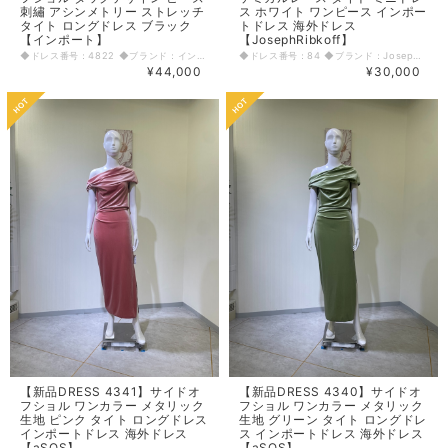
刺繡 アシンメトリー ストレッチ
ス ホワイト ワンピース インポー
タイト ロングドレス ブラック
トドレス 海外ドレス
【インポート】
【JosephRibkoff】
◆ドレス番号：4822 ◆ブランド：インポート ◆サイズ：S ◆カラー：ブラック ※平置きサイズ寸法 着丈：前中心から127cm バスト：38cm ウエスト：31.5cm ヒップ： 42cm 原産国：中国 素材：ポリエステル95% エラスタン5% 〈生地感〉 ＝＝＝＝＝＝＝＝＝＝＝＝＝＝＝＝ 伸縮性：あり 厚み：普通 裏地：なし 透け感：なし ＝＝＝＝＝＝＝＝＝＝＝＝＝＝＝＝ その他 背中ファスナー 後ろ中心スリット49cm ◆マネキンサイズ 本体（H） 178cm バスト 78cm ウエスト 59cm ヒップ 87cm
◆ドレス番号：84 ◆ブランド：JosephRibkoff ◆サイズ：M ◆カラー：ホワイト ※平置きサイズ寸法 着丈：肩から71cm 肩幅：37cm(オフショル部分) バスト：35cm ウエスト：35cm ヒップ： 43cm 原産国：カナダ 素材：ポリエステル92% ポリウレタン8% 〈生地感〉 ＝＝＝＝＝＝＝＝＝＝＝＝＝＝＝＝ 伸縮性：あり 厚み：普通 裏地：なし 透け感：若干あり ＝＝＝＝＝＝＝＝＝＝＝＝＝＝＝＝ その他 ◆マネキンサイズ 本体（H） 178cm バスト 78cm ウエスト 59cm ヒップ 87cm
¥44,000
¥30,000
【新品DRESS 4341】サイドオ
【新品DRESS 4340】サイドオ
フショル ワンカラー メタリック
フショル ワンカラー メタリック
生地 ピンク タイト ロングドレス
生地 グリーン タイト ロングドレ
インポートドレス 海外ドレス
ス インポートドレス 海外ドレス
【aSOS】
【aSOS】