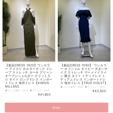
【新品DRESS 1920】ワンカラ
【新品DRESS 1060】 ワンカラ
ー アメスリ ホルターネック ドレ
ー オフショル ネイビー 大きいサ
ープ ストレッチ カーキ グリーン
イズ ストレッチ マーメイドライ
オープンショルダー スリット入
ン 膝丈 タイト ミディドレス ミ
り タイト ロングドレス インポー
ディアムドレス インポートドレ
トドレス 海外ドレス【KAREN
ス 海外ドレス【TRUE VIOLET】
MILLEN】
◆ドレス番号：1060 ◆ブランド：TRUE VIOLET ◆サイズ：Ｌ ◆カラー：ネイビー ※平置きサイズ寸法 着丈：96cm バスト：39cm ウエスト：34cm ヒップ： 40cm 原産国：ルーマニア 素材：ポリエステル92％ エラスタン8％ 〈生地感〉 ＝＝＝＝＝＝＝＝＝＝＝＝＝＝＝＝ 伸縮性： あり 厚み： 普通 裏地： 有り 透け感： なし ＝＝＝＝＝＝＝＝＝＝＝＝＝＝＝＝ その他 左側ファスナー ◆マネキンサイズ 本体（H） 178cm バスト 78cm ウエスト 59cm ヒップ 87cm
◆ドレス番号：1920 ◆ブランド：KAREN MILLEN ◆サイズ：M ◆カラー：カーキ ※平置きサイズ寸法 着丈：145cm バスト：42cm ウエスト：36cm ヒップ： 44cm 原産国：中国 素材：ポリエステル93％ エラスタン7％ 〈生地感〉 ＝＝＝＝＝＝＝＝＝＝＝＝＝＝＝＝ 伸縮性： あり 厚み： 薄手 裏地： 有り 透け感： なし ＝＝＝＝＝＝＝＝＝＝＝＝＝＝＝＝ その他 左側ファスナー 左前スリットあり ◆マネキンサイズ 本体（H） 178cm バスト 78cm ウエスト 59cm ヒップ 87cm
¥43,500
¥41,800
More