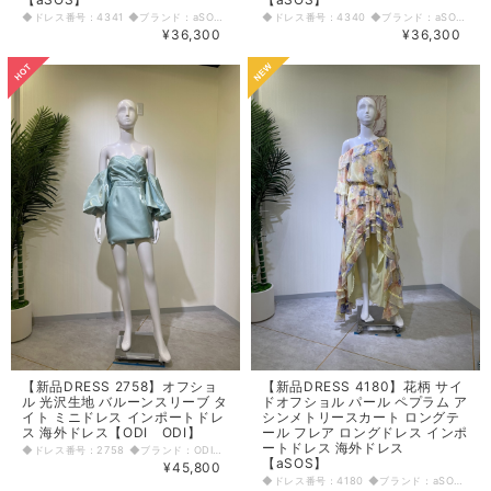
◆ドレス番号：4341 ◆ブランド：aSOS ◆サイズ：S ◆カラー：ピンク ※平置きサイズ寸法 着丈：前中心123cm バスト：35cm ウエスト：27.5cm ヒップ： 40cm アームホール：右15cm 原産国：ルーマニア 素材：ポリエステル93%エラスタン7% 〈生地感〉 ＝＝＝＝＝＝＝＝＝＝＝＝＝＝＝＝ 伸縮性：有り 厚み：普通 裏地：無し 透け感：無し ＝＝＝＝＝＝＝＝＝＝＝＝＝＝＝＝ その他 着丈前中心の表裏地の境目123cm、左脇スリット46cm、ファスナー無し、かぶりドレス ◆マネキンサイズ 本体（H） 178cm バスト 78cm ウエスト 59cm ヒップ 87cm
◆ドレス番号：4340 ◆ブランド：aSOS ◆サイズ：M ◆カラー：グリーン ※平置きサイズ寸法 着丈：125cm バスト：36.5cm ウエスト：31cm ヒップ： 43cm アームホール：右16cm 原産国：ルーマニア 素材：ポリエステル93%エラスタン7% 〈生地感〉 ＝＝＝＝＝＝＝＝＝＝＝＝＝＝＝＝ 伸縮性：有り 厚み：普通 裏地：無し 透け感：無し ＝＝＝＝＝＝＝＝＝＝＝＝＝＝＝＝ その他 着丈前中心の表裏地の境目中央、左脇スリット51cm、ファスナー無し ◆マネキンサイズ 本体（H） 178cm バスト 78cm ウエスト 59cm ヒップ 87cm
¥36,300
¥36,300
【新品DRESS 2758】オフショ
【新品DRESS 4180】花柄 サイ
ル 光沢生地 バルーンスリーブ タ
ドオフショル パール ペプラム ア
イト ミニドレス インポートドレ
シンメトリースカート ロングテ
ス 海外ドレス【ODI ODI】
ール フレア ロングドレス インポ
ートドレス 海外ドレス
◆ドレス番号：2758 ◆ブランド：ODI ODI ◆サイズ：XS ◆カラー：パステルブルー、グリーン ※平置きサイズ寸法 着丈：64cm バスト：36cm ウエスト：33cm ヒップ： 40cm アームホール：袖腕側13cm 袖丈：32cm 原産国：中国 素材：ポリエステル100％ 〈生地感〉 ＝＝＝＝＝＝＝＝＝＝＝＝＝＝＝＝ 伸縮性： なし 厚み： 普通 裏地： あり 透け感： なし ＝＝＝＝＝＝＝＝＝＝＝＝＝＝＝＝ その他 背中ファスナー オフショルドレス ◆マネキンサイズ 本体（H） 178cm バスト 78cm ウエスト 59cm ヒップ 87cm
【aSOS】
¥45,800
◆ドレス番号：4180 ◆ブランド：aSOS ◆サイズ：S ◆カラー：イエロー ※平置きサイズ寸法 着丈：前84cm後147〜148cm バスト：36〜38cm ウエスト：30.5〜30cm ヒップ： 53〜55cm アームホール：左74.5〜75cm 袖丈：左74.5〜75cm 原産国：インド 素材：ポリエステル100% 〈生地感〉 ＝＝＝＝＝＝＝＝＝＝＝＝＝＝＝＝ 伸縮性：無し 厚み：普通 裏地：有り 透け感：有り ＝＝＝＝＝＝＝＝＝＝＝＝＝＝＝＝ その他 着丈左NP〜後ろ147cm、ウエストゴム伸びる、ファスナーなし、かぶりドレス ◆マネキンサイズ 本体（H） 178cm バスト 78cm ウエスト 59cm ヒップ 87cm