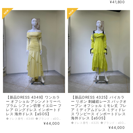
¥41,800
【新品DRESS 4349】ワンカラ
【新品DRESS 4325】バイカラ
ー オフショル アシンメトリーペ
ー リボン 刺繡総レース バックオ
プラム シフォン切替 イエロー フ
ープン オフショル ミモレ丈 フレ
レア ロングドレス インポートド
ア ミディアムドレス ミディドレ
レス 海外ドレス【aSOS】
ス ワンピース インポートドレス
海外ドレス【aSOS】
◆ドレス番号：4349 ◆ブランド：aSOS ◆サイズ：S ◆カラー：イエロー ※平置きサイズ寸法 着丈：前125cm後147cm バスト：33cm ウエスト：28cm ヒップ： 37cm 原産国：モロッコ 素材：ポリエステル100% 〈生地感〉 ＝＝＝＝＝＝＝＝＝＝＝＝＝＝＝＝ 伸縮性：有り 厚み：薄手 裏地：有り 透け感：有り ＝＝＝＝＝＝＝＝＝＝＝＝＝＝＝＝ その他 着丈前中心、ファスナーなし、かぶりドレス ◆マネキンサイズ 本体（H） 178cm バスト 78cm ウエスト 59cm ヒップ 87cm
¥44,000
◆ドレス番号：4325 ◆ブランド：aSOS ◆サイズ：XS ◆カラー：イエロー ※平置きサイズ寸法 着丈：前中心98cm後123cm バスト：37.5cm ウエスト：31.5cm ヒップ： 42cm 袖丈：60cm 原産国：インド 素材：コットン100% 〈生地感〉 ＝＝＝＝＝＝＝＝＝＝＝＝＝＝＝＝ 伸縮性：若干あり 厚み：普通 裏地：有り 透け感：有り ＝＝＝＝＝＝＝＝＝＝＝＝＝＝＝＝ その他 着丈前中心98cm後ろ1番長い所123cm、左前スリット37.5cm、袖丈袖山から袖口、背中ファスナー ◆マネキンサイズ 本体（H） 178cm バスト 78cm ウエスト 59cm ヒップ 87cm
¥44,000