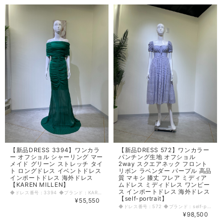
【新品DRESS 3394】ワンカラ
【新品DRESS 572】ワンカラー
ー オフショル シャーリング マー
パンチング生地 オフショル
メイド グリーン ストレッチ タイ
2way スクエアネック フロント
ト ロングドレス イベントドレス
リボン ラベンダー パープル 高品
インポートドレス 海外ドレス
質 マキシ 膝丈 フレア ミディア
【KAREN MILLEN】
ムドレス ミディドレス ワンピー
ス インポートドレス 海外ドレス
◆ドレス番号：3394 ◆ブランド：KAREN MILLEN ◆サイズ：S ◆カラー：グリーン ※平置きサイズ寸法 着丈：155cm バスト：30cm ウエスト：29cm ヒップ： 32cm アームホール：16cm 原産国：中国 素材：ビスコース100％ 〈生地感〉 ＝＝＝＝＝＝＝＝＝＝＝＝＝＝＝＝ 伸縮性：有り 厚み：薄手 裏地：なし 透け感：有り ＝＝＝＝＝＝＝＝＝＝＝＝＝＝＝＝ その他 ファスナーなし ◆マネキンサイズ 本体（H） 178cm バスト 78cm ウエスト 59cm ヒップ 87cm
【self-portrait】
¥55,550
◆ドレス番号：572 ◆ブランド：self-portrait ◆サイズ：S ◆カラー：パープル ※平置きサイズ寸法 着丈：97cm バスト：37cm ウエスト：32cm 袖丈：24cm 原産国：中国 素材：コットン100% 〈生地感〉 ＝＝＝＝＝＝＝＝＝＝＝＝＝＝＝＝ 伸縮性： なし 厚み： 普通 裏地： あり 透け感： あり ＝＝＝＝＝＝＝＝＝＝＝＝＝＝＝＝ その他 オフショル 背中ファスナー ◆マネキンサイズ 本体（H） 178cm バスト 78cm ウエスト 59cm ヒップ 87cm
¥98,500