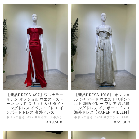
【新品DRESS 497】ワンカラー
【新品DRESS 1918】 オフショ
サテン オフショル ウエストスト
ル ジャガード ウエストリボンベ
ーン レッド スリット入り タイト
ルト 花柄 グレー フレア 高品質
ロングドレス イベントドレス イ
ロングドレス インポートドレス
ンポートドレス 海外ドレス
海外ドレス【KAREN MILLEN】
◆ドレス番号：497 ◆サイズ：S ◆カラー：レッド ※平置きサイズ寸法 着丈：胸元から150cm バスト：37cm ウエスト：33cm ヒップ：40cm 〈生地感〉 ＝＝＝＝＝＝＝＝＝＝＝＝＝＝＝＝ 伸縮性： 若干あり 厚み： 薄手 裏地： あり 透け感： あり ＝＝＝＝＝＝＝＝＝＝＝＝＝＝＝＝ その他 背中ファスナー 右側スリット ◆マネキンサイズ 本体（H） 178cm バスト 78cm ウエスト 59cm ヒップ 87cm
◆ドレス番号：1918 ◆ブランド：KAREN MILLEN ◆サイズ：Ｍ ◆カラー：グレー ※平置きサイズ寸法 着丈：130cm バスト：36cm ウエスト：30cm ヒップ： 42cm 原産国：中国 素材：ビスコスレーヨン75％ ポリエステル25％ 〈生地感〉 ＝＝＝＝＝＝＝＝＝＝＝＝＝＝＝＝ 伸縮性： なし 厚み： 普通 裏地： 有り 透け感： なし ＝＝＝＝＝＝＝＝＝＝＝＝＝＝＝＝ その他 背中ファスナー 背中部分ゴム入り オフショル ◆マネキンサイズ 本体（H） 178cm バスト 78cm ウエスト 59cm ヒップ 87cm
¥38,500
¥55,000