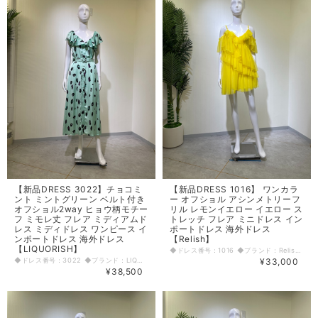
【新品DRESS 3022】チョコミ
【新品DRESS 1016】 ワンカラ
ント ミントグリーン ベルト付き
ー オフショル アシンメトリーフ
オフショル2way ヒョウ柄モチー
リル レモンイエロー イエロー ス
フ ミモレ丈 フレア ミディアムド
トレッチ フレア ミニドレス イン
レス ミディドレス ワンピース イ
ポートドレス 海外ドレス
ンポートドレス 海外ドレス
【Relish】
【LIQUORISH】
◆ドレス番号：1016 ◆ブランド：Relish ◆サイズ：M ◆カラー：イエロー ※平置きサイズ寸法 着丈：84cm バスト：41cm ウエスト：29cm ヒップ： 33cm アームホール：21cm 原産国：イタリア 素材：ポリエステル100％ 〈生地感〉 ＝＝＝＝＝＝＝＝＝＝＝＝＝＝＝＝ 伸縮性： 有り 厚み： 薄手 裏地： 有り 透け感： 若干あり ＝＝＝＝＝＝＝＝＝＝＝＝＝＝＝＝ その他 肩紐調節可能 ◆マネキンサイズ 本体（H） 178cm バスト 78cm ウエスト 59cm ヒップ 87cm
◆ドレス番号：3022 ◆ブランド：LIQUORISH ◆サイズ：M ◆カラー：ライトグリーン ※平置きサイズ寸法 着丈：123cm バスト：43cm ウエスト：37cm ヒップ： 45cm アームホール：17cm~ 原産国：中国 素材：ポリエステル100％ 〈生地感〉 ＝＝＝＝＝＝＝＝＝＝＝＝＝＝＝＝ 伸縮性： なし 厚み： 薄手 裏地： あり 透け感： あり ＝＝＝＝＝＝＝＝＝＝＝＝＝＝＝＝ その他 背中ファスナー ベルト付き ◆マネキンサイズ 本体（H） 178cm バスト 78cm ウエスト 59cm ヒップ 87cm
¥33,000
¥38,500