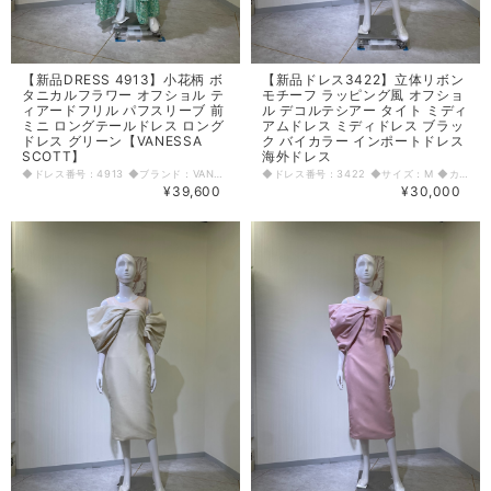
【新品DRESS 4913】小花柄 ボ
【新品ドレス3422】立体リボン
タニカルフラワー オフショル テ
モチーフ ラッピング風 オフショ
ィアードフリル パフスリーブ 前
ル デコルテシアー タイト ミディ
ミニ ロングテールドレス ロング
アムドレス ミディドレス ブラッ
ドレス グリーン【VANESSA
ク バイカラー インポートドレス
SCOTT】
海外ドレス
◆ドレス番号：4913 ◆ブランド：VANESSA SCOTT ◆サイズ：M ◆カラー：グリーン ※平置きサイズ寸法 着丈：前中心から 前69cm 後ろ136cm バスト：33.5cm ウエスト：29cm ヒップ： 38cm～ 袖丈：24cm 原産国：イタリア 素材：ポリエステル100% 〈生地感〉 ＝＝＝＝＝＝＝＝＝＝＝＝＝＝＝＝ 伸縮性：なし 厚み：やや薄手 裏地：なし 透け感：なし ＝＝＝＝＝＝＝＝＝＝＝＝＝＝＝＝ その他 ファスナーなし トップス回りシャーリング伸縮あり ◆マネキンサイズ 本体（H） 178cm バスト 78cm ウエスト 59cm ヒップ 87cm
◆ドレス番号：3422 ◆サイズ：M ◆カラー：ブラック ※平置きサイズ寸法 着丈：115cm バスト：39cm ウエスト：35.5cm ヒップ： 44cm 〈生地感〉 ＝＝＝＝＝＝＝＝＝＝＝＝＝＝＝＝ 伸縮性：なし 厚み：普通 ＝＝＝＝＝＝＝＝＝＝＝＝＝＝＝＝ その他 背中リボン取り外し不可、後ろファスナー、後中心スリット30.5cm ＝＝＝＝＝＝＝＝＝＝＝＝＝＝＝＝ ◆マネキンサイズ 本体（H） 178cm バスト 78cm ウエスト 59cm ヒップ 87cm
¥39,600
¥30,000