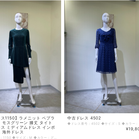
ス1150】ラメニット ペプラ
中古ドレス 4502
 モスグリーン 膝丈 タイト
ス ミディアムドレス インポ
¥19,8
 海外ドレス
◆ドレス番号：1150 ◆サイズ：M ◆カラー：グリーン ◆ランク：A ※平置きサイズ寸法 着丈：F短80 長112（B中心丈107）cm バスト：40cm ウエスト：34cm ヒップ： 42cm 素材：ポリエステル89.5% スパンデックス8.7% 金属化繊維1.8% 〈生地感〉 ＝＝＝＝＝＝＝＝＝＝＝＝＝＝＝＝ 伸縮性：あり 厚み：普通 ＝＝＝＝＝＝＝＝＝＝＝＝＝＝＝＝ その他 背中ファスナー 左前スリット26㎝ ＝＝＝＝＝＝＝＝＝＝＝＝＝＝＝＝ ◆マネキンサイズ 本体（H） 178cm バスト 78cm ウエスト 59cm ヒップ 87cm