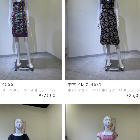
4555
中古ドレス 4531
◆ドレス番号：4555 ◆サイズ：M ◆カラー：パープル ◆ランク：C ※平置きサイズ寸法 着丈：前94cm 後ろ93cm バスト：34cm ウエスト：31cm ヒップ： 36cm 〈生地感〉 ＝＝＝＝＝＝＝＝＝＝＝＝＝＝＝＝ 伸縮性：なし 厚み：薄手 ＝＝＝＝＝＝＝＝＝＝＝＝＝＝＝＝ その他 左脇ファスナー 肩紐色あせあり ＝＝＝＝＝＝＝＝＝＝＝＝＝＝＝＝ ◆マネキンサイズ 本体（H） 178cm バスト 78cm ウエスト 59cm ヒップ 87cm ◆ランクについて A・・・汚れやダメージがない、またはあっても目立たないきれいなもの B・・・着用感が少なく、汚れやダメージが気にならないもの C・・・着用感があり、汚れやダメージがみられるもの D・・・汚れやダメージが目立つもの 【返品・交換について】 COCODE kitashinchiでは、商品はリサイクル品ですので些少な汚れ・シミ等による返品、返金、交換はお断りさせていただいております。 なお、掲載商品は厳重な商品チェックの上、シミ・汚れ等があれば商品詳細に記載してあります。また、リサイクル品の特性上、初期付属品が揃っていない場合もございます。取り外し可能な付属品は、「付属品」欄に記載しております。 詳細をよくお読みいただき、ご了承の上ご注文ください。気になることがありましたら、ご注文前にお問い合わせください。 商品詳細に記載しているシミ・汚れ等についての値引き交渉等も応じかねますのでご了承ください。 イメージ違い・サイズ違いなど、お客様都合による返品・返金・交換はお断りさせていただいておりますので、ご了承の上ご注文ください。 【商品に不具合があった場合 】 商品到着時に、万が一商品に不具合を発見された場合は、お手数ですが到着後7日以内にe-mailもしくは、お電話にてご連絡ください。 ご連絡後、お品物は7日以内に弊社までご返送いただきますよう、ご協力をお願いいたします。 基本的にリサイクル商品の一点物となるため、交換はできません。弊社にて修理が不可能な場合は、送料弊社負担で、返品とさせていただきます。商品到着後7日を超えた場合は、不具合による修理・返品は応じかねます。予めご了承ください。
¥27,500
¥25,3