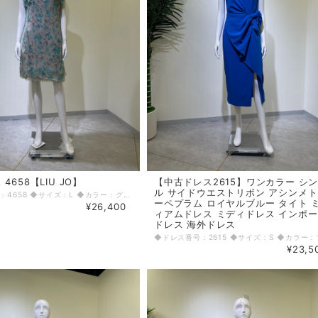
4658【LIU JO】
【中古ドレス2615】ワンカラー シ
ル サイドウエストリボン アシンメ
◆ドレス番号：4658 ◆サイズ：L ◆カラー：グレーグリーン ◆ランク：B ※平置きサイズ寸法 着丈：90cm バスト：42cm ウエスト：40cm ヒップ： 45cm 〈生地感〉 ＝＝＝＝＝＝＝＝＝＝＝＝＝＝＝＝ 伸縮性：なし 厚み：薄手 ＝＝＝＝＝＝＝＝＝＝＝＝＝＝＝＝ その他 ファスナーなし コサージュ取り外し不可 インナー 着丈：前97cm 後ろ92cm バスト：37cm 使用感あり ＝＝＝＝＝＝＝＝＝＝＝＝＝＝＝＝ ◆マネキンサイズ 本体（H） 178cm バスト 78cm ウエスト 59cm ヒップ 87cm ◆ランクについて A・・・汚れやダメージがない、またはあっても目立たないきれいなもの B・・・着用感が少なく、汚れやダメージが気にならないもの C・・・着用感があり、汚れやダメージがみられるもの D・・・汚れやダメージが目立つもの 【返品・交換について】 COCODE kitashinchiでは、商品はリサイクル品ですので些少な汚れ・シミ等による返品、返金、交換はお断りさせていただいております。 なお、掲載商品は厳重な商品チェックの上、シミ・汚れ等があれば商品詳細に記載してあります。また、リサイクル品の特性上、初期付属品が揃っていない場合もございます。取り外し可能な付属品は、「付属品」欄に記載しております。 詳細をよくお読みいただき、ご了承の上ご注文ください。気になることがありましたら、ご注文前にお問い合わせください。 商品詳細に記載しているシミ・汚れ等についての値引き交渉等も応じかねますのでご了承ください。 イメージ違い・サイズ違いなど、お客様都合による返品・返金・交換はお断りさせていただいておりますので、ご了承の上ご注文ください。 【商品に不具合があった場合 】 商品到着時に、万が一商品に不具合を発見された場合は、お手数ですが到着後7日以内にe-mailもしくは、お電話にてご連絡ください。 ご連絡後、お品物は7日以内に弊社までご返送いただきますよう、ご協力をお願いいたします。 基本的にリサイクル商品の一点物となるため、交換はできません。弊社にて修理が不可能な場合は、送料弊社負担で、返品とさせていただきます。商品到着後7日を超えた場合は、不具合による修理・返品は応じかねます。予めご了承ください。
ーペプラム ロイヤルブルー タイト 
¥26,400
ィアムドレス ミディドレス インポ
ドレス 海外ドレス
¥23,5