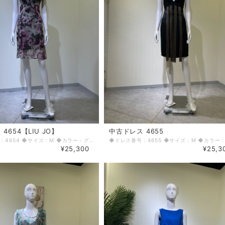
4654【LIU JO】
中古ドレス 4655
◆ドレス番号：4654 ◆サイズ：M ◆カラー：グレー ピンク ◆ランク：B ※平置きサイズ寸法 着丈：90～92cm バスト：32.5cm ウエスト：30cm ヒップ： 36cm 〈生地感〉 ＝＝＝＝＝＝＝＝＝＝＝＝＝＝＝＝ 伸縮性：あり 厚み：薄手 ＝＝＝＝＝＝＝＝＝＝＝＝＝＝＝＝ その他 左脇ファスナー コサージュ取り外し可能 使用感あり ＝＝＝＝＝＝＝＝＝＝＝＝＝＝＝＝ ◆マネキンサイズ 本体（H） 178cm バスト 78cm ウエスト 59cm ヒップ 87cm ◆ランクについて A・・・汚れやダメージがない、またはあっても目立たないきれいなもの B・・・着用感が少なく、汚れやダメージが気にならないもの C・・・着用感があり、汚れやダメージがみられるもの D・・・汚れやダメージが目立つもの 【返品・交換について】 COCODE kitashinchiでは、商品はリサイクル品ですので些少な汚れ・シミ等による返品、返金、交換はお断りさせていただいております。 なお、掲載商品は厳重な商品チェックの上、シミ・汚れ等があれば商品詳細に記載してあります。また、リサイクル品の特性上、初期付属品が揃っていない場合もございます。取り外し可能な付属品は、「付属品」欄に記載しております。 詳細をよくお読みいただき、ご了承の上ご注文ください。気になることがありましたら、ご注文前にお問い合わせください。 商品詳細に記載しているシミ・汚れ等についての値引き交渉等も応じかねますのでご了承ください。 イメージ違い・サイズ違いなど、お客様都合による返品・返金・交換はお断りさせていただいておりますので、ご了承の上ご注文ください。 【商品に不具合があった場合 】 商品到着時に、万が一商品に不具合を発見された場合は、お手数ですが到着後7日以内にe-mailもしくは、お電話にてご連絡ください。 ご連絡後、お品物は7日以内に弊社までご返送いただきますよう、ご協力をお願いいたします。 基本的にリサイクル商品の一点物となるため、交換はできません。弊社にて修理が不可能な場合は、送料弊社負担で、返品とさせていただきます。商品到着後7日を超えた場合は、不具合による修理・返品は応じかねます。予めご了承ください。
¥25,300
¥25,3