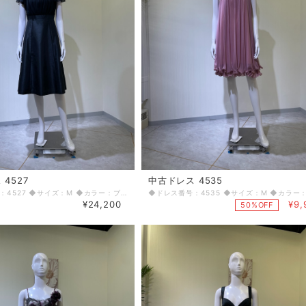
4527
中古ドレス 4535
◆ドレス番号：4527 ◆サイズ：M ◆カラー：ブラック ◆ランク：B ※平置きサイズ寸法 着丈：前104cm 後ろ103cm バスト：39cm ウエスト：3.5cm ヒップ： 45cm 〈生地感〉 ＝＝＝＝＝＝＝＝＝＝＝＝＝＝＝＝ 伸縮性：なし 厚み：若干あり ＝＝＝＝＝＝＝＝＝＝＝＝＝＝＝＝ その他 背中ファスナー 使用感あり ＝＝＝＝＝＝＝＝＝＝＝＝＝＝＝＝ ◆マネキンサイズ 本体（H） 178cm バスト 78cm ウエスト 59cm ヒップ 87cm ◆ランクについて A・・・汚れやダメージがない、またはあっても目立たないきれいなもの B・・・着用感が少なく、汚れやダメージが気にならないもの C・・・着用感があり、汚れやダメージがみられるもの D・・・汚れやダメージが目立つもの 【返品・交換について】 COCODE kitashinchiでは、商品はリサイクル品ですので些少な汚れ・シミ等による返品、返金、交換はお断りさせていただいております。 なお、掲載商品は厳重な商品チェックの上、シミ・汚れ等があれば商品詳細に記載してあります。また、リサイクル品の特性上、初期付属品が揃っていない場合もございます。取り外し可能な付属品は、「付属品」欄に記載しております。 詳細をよくお読みいただき、ご了承の上ご注文ください。気になることがありましたら、ご注文前にお問い合わせください。 商品詳細に記載しているシミ・汚れ等についての値引き交渉等も応じかねますのでご了承ください。 イメージ違い・サイズ違いなど、お客様都合による返品・返金・交換はお断りさせていただいておりますので、ご了承の上ご注文ください。 【商品に不具合があった場合 】 商品到着時に、万が一商品に不具合を発見された場合は、お手数ですが到着後7日以内にe-mailもしくは、お電話にてご連絡ください。 ご連絡後、お品物は7日以内に弊社までご返送いただきますよう、ご協力をお願いいたします。 基本的にリサイクル商品の一点物となるため、交換はできません。弊社にて修理が不可能な場合は、送料弊社負担で、返品とさせていただきます。商品到着後7日を超えた場合は、不具合による修理・返品は応じかねます。予めご了承ください。
¥24,200
¥9,
50%OFF