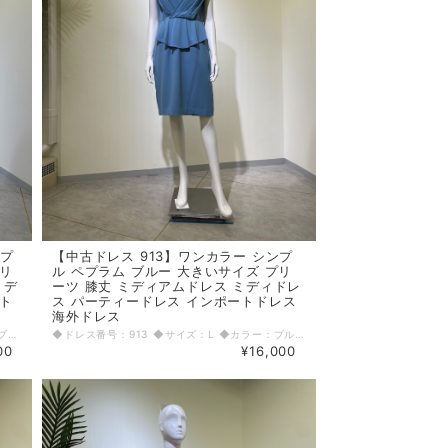
ンプ
【中古ドレス 913】ワンカラー シンプ
トリ
ル ペプラム ブルー 大きいサイズ プリ
ミデ
ーツ 膝丈 ミディアムドレス ミディドレ
ート
ス パーティードレス インポートドレス
海外ドレス
◆ドレス番号：2615 ◆サイズ：S ◆カラー：ブルー ◆ランク：A ※平置きサイズ寸法 着丈：前117cm後114cm バスト：39cm ウエスト：35cm ヒップ： 45cm 〈生地感〉 ＝＝＝＝＝＝＝＝＝＝＝＝＝＝＝＝ 伸縮性：若干あり 厚み：若干あり ＝＝＝＝＝＝＝＝＝＝＝＝＝＝＝＝ その他 背中ファスナー、左前スリット38.5cm ＝＝＝＝＝＝＝＝＝＝＝＝＝＝＝＝ ◆マネキンサイズ 本体（H） 178cm バスト 78cm ウエスト 59cm ヒップ 87cm
◆ドレス番号：913 ◆サイズ：L ◆カラー：ブルー ◆ランク：A ※平置きサイズ寸法 着丈：98cm バスト：43cm ウエスト：38cm ヒップ： 49cm 〈生地感〉 ＝＝＝＝＝＝＝＝＝＝＝＝＝＝＝＝ 伸縮性：なし 厚み：普通 ＝＝＝＝＝＝＝＝＝＝＝＝＝＝＝＝ その他 右脇ファスナー ＝＝＝＝＝＝＝＝＝＝＝＝＝＝＝＝ ◆マネキンサイズ 本体（H） 178cm バスト 78cm ウエスト 59cm ヒップ 87cm
00
¥16,000