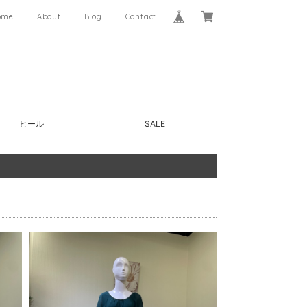
ome
About
Blog
Contact
ヒール
SALE