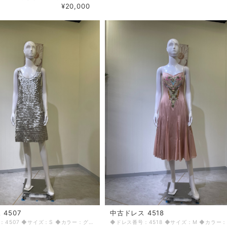
¥20,000
4507
中古ドレス 4518
◆ドレス番号：4507 ◆サイズ：S ◆カラー：グレー ◆ランク：C ※平置きサイズ寸法 着丈：前93.5cm,後90.5cm バスト：36cm ウエスト：36cm ヒップ： 43.5cm 〈生地感〉 ＝＝＝＝＝＝＝＝＝＝＝＝＝＝＝＝ 伸縮性：若干あり 厚み：若干あり ＝＝＝＝＝＝＝＝＝＝＝＝＝＝＝＝ その他 ファスナーなし(かぶりドレス) 背中ヨレヨレ・ダメージあり ＝＝＝＝＝＝＝＝＝＝＝＝＝＝＝＝ ◆マネキンサイズ 本体（H） 178cm バスト 78cm ウエスト 59cm ヒップ 87cm ◆ランクについて A・・・汚れやダメージがない、またはあっても目立たないきれいなもの B・・・着用感が少なく、汚れやダメージが気にならないもの C・・・着用感があり、汚れやダメージがみられるもの D・・・汚れやダメージが目立つもの 【返品・交換について】 COCODE kitashinchiでは、商品はリサイクル品ですので些少な汚れ・シミ等による返品、返金、交換はお断りさせていただいております。 なお、掲載商品は厳重な商品チェックの上、シミ・汚れ等があれば商品詳細に記載してあります。また、リサイクル品の特性上、初期付属品が揃っていない場合もございます。取り外し可能な付属品は、「付属品」欄に記載しております。 詳細をよくお読みいただき、ご了承の上ご注文ください。気になることがありましたら、ご注文前にお問い合わせください。 商品詳細に記載しているシミ・汚れ等についての値引き交渉等も応じかねますのでご了承ください。 イメージ違い・サイズ違いなど、お客様都合による返品・返金・交換はお断りさせていただいておりますので、ご了承の上ご注文ください。 【商品に不具合があった場合 】 商品到着時に、万が一商品に不具合を発見された場合は、お手数ですが到着後7日以内にe-mailもしくは、お電話にてご連絡ください。 ご連絡後、お品物は7日以内に弊社までご返送いただきますよう、ご協力をお願いいたします。 基本的にリサイクル商品の一点物となるため、交換はできません。弊社にて修理が不可能な場合は、送料弊社負担で、返品とさせていただきます。商品到着後7日を超えた場合は、不具合による修理・返品は応じかねます。予めご了承ください。