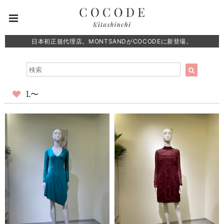
日本初正規代理店。MONTSANDがCOCODEに新登場。
L〜