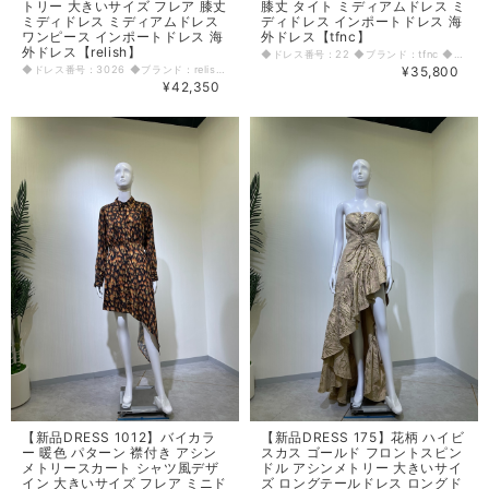
トリー 大きいサイズ フレア 膝丈
膝丈 タイト ミディアムドレス ミ
ミディドレス ミディアムドレス
ディドレス インポートドレス 海
ワンピース インポートドレス 海
外ドレス【tfnc】
外ドレス【relish】
◆ドレス番号：22 ◆ブランド：tfnc ◆サイズ：Ｌ ◆カラー：ベージュ ※平置きサイズ寸法 着丈：前121cm 後117cm 肩幅：31cm バスト：39cm ウエスト：34cm ヒップ： 41cm アームホール：22cm 袖丈：21cm 原産国：フランス 素材：ポリエステル100％ 〈生地感〉 ＝＝＝＝＝＝＝＝＝＝＝＝＝＝＝＝ 伸縮性： 若干あり 厚み： 薄手 裏地： あり 透け感： 若干あり ＝＝＝＝＝＝＝＝＝＝＝＝＝＝＝＝ その他 背中ファスナー 背中リボン ◆マネキンサイズ 本体（H） 178cm バスト 78cm ウエスト 59cm ヒップ 87cm
◆ドレス番号：3026 ◆ブランド：relish ◆サイズ：L ◆カラー：ブラック ※平置きサイズ寸法 着丈：87cm 肩幅：41cm バスト：48cm ウエスト：38cm ヒップ： 33cm アームホール：50cm 袖丈：24cm 原産国：イタリア 素材：ポリエステル100％ 〈生地感〉 ＝＝＝＝＝＝＝＝＝＝＝＝＝＝＝＝ 伸縮性： なし 厚み： 薄手 裏地： あり 透け感： 有り ＝＝＝＝＝＝＝＝＝＝＝＝＝＝＝＝ その他 ウエストゴム入り 首元飾りチェーン付き ◆マネキンサイズ 本体（H） 178cm バスト 78cm ウエスト 59cm ヒップ 87cm
¥35,800
¥42,350
【新品DRESS 1012】バイカラ
【新品DRESS 175】花柄 ハイビ
ー 暖色 パターン 襟付き アシン
スカス ゴールド フロントスピン
メトリースカート シャツ風デザ
ドル アシンメトリー 大きいサイ
イン 大きいサイズ フレア ミニド
ズ ロングテールドレス ロングド