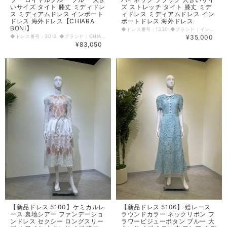
いサイズ タイト 膝丈 ミディドレ
ズ ストレッチ タイト 膝丈 ミデ
ス ミディアムドレス インポート
ィドレス ミディアムドレス イン
ドレス 海外ドレス【CHIARA
ポートドレス 海外ドレス
BONI】
◆ドレス番号：1330 ◆ブランド：インポート ◆サイズ：L ◆カラー：ブラック ※平置きサイズ寸法 着丈：105cm バスト：40cm ウエスト：34cm ヒップ： 42cm アームホール：21cm 原産国：中国 素材：ポリエステル95 エラスタン5 〈生地感〉 ＝＝＝＝＝＝＝＝＝＝＝＝＝＝＝＝ 伸縮性： あり 厚み： 普通 裏地： なし 透け感： なし ＝＝＝＝＝＝＝＝＝＝＝＝＝＝＝＝ その他 後中心スリット 背中ファスナー ◆マネキンサイズ 本体（H） 178cm バスト 78cm ウエスト 59cm ヒップ 87cm
◆ドレス番号：3012 ◆ブランド：CHIARA BONI ◆サイズ：L ◆カラー：ブルー ※平置きサイズ寸法 着丈：108cm 肩幅：36cm バスト：44.5cm ウエスト：39cm ヒップ： 47cm アームホール：17.5cm 原産国：イタリア 素材：ポリアミド72％ エラスタン28％ 〈生地感〉 ＝＝＝＝＝＝＝＝＝＝＝＝＝＝＝＝ 伸縮性： あり 厚み： 普通 裏地： なし 透け感： なし ＝＝＝＝＝＝＝＝＝＝＝＝＝＝＝＝ その他 ファスナーなし ◆マネキンサイズ 本体（H） 178cm バスト 78cm ウエスト 59cm ヒップ 87cm
¥35,000
¥83,050
【新品ドレス 5100】ケミカルレ
【新品ドレス 5106】 総レース
ース 裏地シアー ファンデーショ
ラウンドカラー ネックリボン フ
ンドレス セクシー ロングスリー
ラワービジューボタン ブルー 大