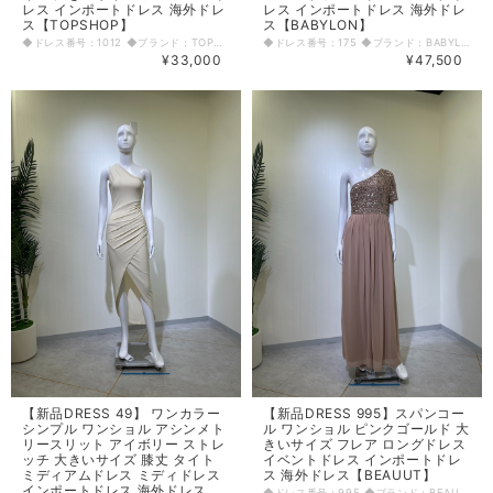
レス インポートドレス 海外ドレ
レス インポートドレス 海外ドレ
ス【TOPSHOP】
ス【BABYLON】
◆ドレス番号：1012 ◆ブランド：TOPSHOP ◆サイズ：L ◆カラー：ブラックオレンジ ※平置きサイズ寸法 着丈：88cm 肩幅：34cm バスト：43cm ウエスト：34cm ヒップ： 45cm アームホール：21cm 袖丈：61cm 原産国：モロッコ 素材：ポリエステル100％ 〈生地感〉 ＝＝＝＝＝＝＝＝＝＝＝＝＝＝＝＝ 伸縮性： なし 厚み： 薄手 裏地： なし 透け感： なし ＝＝＝＝＝＝＝＝＝＝＝＝＝＝＝＝ その他 ファスナーなし 前ボタン ◆マネキンサイズ 本体（H） 178cm バスト 78cm ウエスト 59cm ヒップ 87cm
◆ドレス番号：175 ◆ブランド：BABYLON ◆サイズ：L ◆カラー：ベージュゴールド ※平置きサイズ寸法 着丈：前68cm後148cm バスト：37cm ウエスト：33cm ヒップ： 45cm~ 原産国：イタリア 素材：ポリアミド56％ コットン44％ 〈生地感〉 ＝＝＝＝＝＝＝＝＝＝＝＝＝＝＝＝ 伸縮性： なし 厚み： 普通 裏地： あり 透け感： なし ＝＝＝＝＝＝＝＝＝＝＝＝＝＝＝＝ その他 胸元編み上げ バスト調節可能 背中ファスナー ◆マネキンサイズ 本体（H） 178cm バスト 78cm ウエスト 59cm ヒップ 87cm
¥33,000
¥47,500
【新品DRESS 49】 ワンカラー
【新品DRESS 995】スパンコー
シンプル ワンショル アシンメト
ル ワンショル ピンクゴールド 大
リースリット アイボリー ストレ
きいサイズ フレア ロングドレス
ッチ 大きいサイズ 膝丈 タイト
イベントドレス インポートドレ
ミディアムドレス ミディドレス
ス 海外ドレス【BEAUUT】
インポートドレス 海外ドレス
◆ドレス番号：995 ◆ブランド：BEAUUT ◆サイズ：L ◆カラー：ピンク ※平置きサイズ寸法 着丈：143cm バスト：40cm ウエスト：35cm ヒップ： 50cm~ アームホール：右20cm 袖丈：右21cm 原産国：インド 素材：ポリエステル100％ 〈生地感〉 ＝＝＝＝＝＝＝＝＝＝＝＝＝＝＝＝ 伸縮性： なし 厚み： 普通 裏地： 有り 透け感： 若干あり ＝＝＝＝＝＝＝＝＝＝＝＝＝＝＝＝ その他 左側ファスナー ◆マネキンサイズ 本体（H） 178cm バスト 78cm ウエスト 59cm ヒップ 87cm