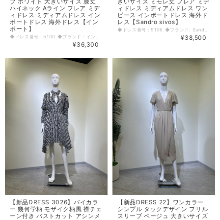
ブ ホワイト 大きいサイズ 膝丈
きいサイズ ミモレ丈 フレア ミデ
ハイネック Aライン フレア ミデ
ィドレス ミディアムドレス ワン
ィドレス ミディアムドレス イン
ピース インポートドレス 海外ド
ポートドレス 海外ドレス【イン
レス【Sandro sivos】
ポート】
◆ドレス番号：5106 ◆ブランド: Sandro sivos ◆サイズ：Ｌ ◆カラー：ブルー ※平置きサイズ寸法 着丈：130cm 肩幅：34cm バスト：41cm ウエスト：34cm ヒップ： 40cm アームホール：21cm 着丈：25cm 原産国：中国 素材：コポリエステル100％ 〈生地感〉 ＝＝＝＝＝＝＝＝＝＝＝＝＝＝＝＝ 伸縮性： 若干あり 厚み： 普通 裏地： あり 透け感： あり ＝＝＝＝＝＝＝＝＝＝＝＝＝＝＝＝ その他 背中ファスナー ウエストゴム入り ◆マネキンサイズ 本体（H） 178cm バスト 78cm ウエスト 59cm ヒップ 87cm
◆ドレス番号：5100 ◆ブランド：インポート ◆サイズ：L ◆カラー：ホワイト ※平置きサイズ寸法 着丈：上46cm、スカート59cm 肩幅：34cm バスト：44cm ウエスト：35cm ヒップ： 50cm アームホール：cm 袖丈：59cm 〈生地感〉 ＝＝＝＝＝＝＝＝＝＝＝＝＝＝＝＝ 伸縮性： なし 厚み： 普通 裏地： あり 透け感： 若干あり ＝＝＝＝＝＝＝＝＝＝＝＝＝＝＝＝ その他 上着後ろ全ファスナーオープン スカート左ファスナー ◆マネキンサイズ 本体（H） 178cm バスト 78cm ウエスト 59cm ヒップ 87cm
¥38,500
¥36,300
【新品DRESS 3026】バイカラ
【新品DRESS 22】ワンカラー
ー 幾何学柄 モザイク柄風 襟チェ
シンプル タックデザイン フリル
ーン付き バストカット アシンメ
スリーブ ベージュ 大きいサイズ