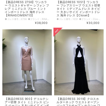
【新品DRESS 2756】ワンカラ
【新品DRESS 1051】ワンカラ
ー ウエストギャザー シフォン フ
ー フレアスリーブ ウエスト切替
レア ミニドレス ブルー ミント
タイト ミディアムドレス ネイビ
インポートドレス 海外ドレス
ー 大きいサイズ インポートドレ
【RINASCIMENTO】
ス 海外ドレス【Closet】
◆ドレス番号：2756 ◆ブランド：RINASCIMENTO ◆サイズ：L ◆カラー：ブルー（ミント） ※平置きサイズ寸法 着丈：87cm 肩幅：45cm バスト：43cm ウエスト：37.5cm ヒップ： 50cm アームホール：20cm 原産国：イタリア 素材：ポリエステル100% 〈生地感〉 ＝＝＝＝＝＝＝＝＝＝＝＝＝＝＝＝ 伸縮性：なし 厚み：薄手 裏地：あり 透け感：なし ＝＝＝＝＝＝＝＝＝＝＝＝＝＝＝＝ その他 右脇ファスナー 肩パットあり ◆マネキンサイズ 本体（H） 178cm バスト 78cm ウエスト 59cm ヒップ 87cm
◆ドレス番号：1051 ◆ブランド：Closet ◆サイズ：L ◆カラー：ネイビー ※平置きサイズ寸法 着丈：前110cm 後ろ108cm ウエスト：33cm ヒップ： 39cm 袖丈：首元から37cm 原産国：モロッコ 素材：ビスコース92% ナイロン8% 〈生地感〉 ＝＝＝＝＝＝＝＝＝＝＝＝＝＝＝＝ 伸縮性：あり 厚み：普通 裏地：なし 透け感：なし ＝＝＝＝＝＝＝＝＝＝＝＝＝＝＝＝ その他 背中ファスナー 左脇スリット20cm ◆マネキンサイズ 本体（H） 178cm バスト 78cm ウエスト 59cm ヒップ 87cm
¥38,000
¥30,000
【新品DRESS 900】デコルテシ
【新品DRESS 3019】クロスホ
アー切替 タイト ミニドレス ピン
ルターネック ウエストオープン
ク ベージュ 大きいサイズ インポ
バックフルオープン セクシー ワ