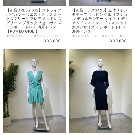
【新品DRESS 862】ストライプ
【新品ドレス3425】立体リボン
バイカラー ウエストタック ボッ
モチーフ ラッピング風 オフショ
クスプリーツ フレア ミニドレス
ル デコルテシアー タイト ミディ
グリーン ブラック 大きいサイズ
アムドレス ミディドレス レッド
インポートドレス 海外ドレス
大きいサイズ インポートドレス
【ROMEO GIGLI】
海外ドレス
◆ドレス番号：862 ◆ブランド：ROMEO GIGLI ◆サイズ：L ◆カラー：グリーン ブラック ※平置きサイズ寸法 着丈：87cm～ 肩幅：36cm バスト：44cm ウエスト：39cm ヒップ： 50cm～ アームホール：21cm 原産国：イタリア 素材：ポリエステル100% 〈生地感〉 ＝＝＝＝＝＝＝＝＝＝＝＝＝＝＝＝ 伸縮性：なし 厚み：厚手 裏地：あり(インナーパニエも裏地付き) 透け感：なし ＝＝＝＝＝＝＝＝＝＝＝＝＝＝＝＝ その他 左脇ファスナー 胸パッドあり ウエストタックスカート ◆マネキンサイズ 本体（H） 178cm バスト 78cm ウエスト 59cm ヒップ 87cm
◆ドレス番号：3425 ◆サイズ：L ◆カラー：レッド ※平置きサイズ寸法 着丈：116cm バスト：42cm ウエスト：38cm ヒップ： 48cm 〈生地感〉 ＝＝＝＝＝＝＝＝＝＝＝＝＝＝＝＝ 伸縮性：なし 厚み：若干あり ＝＝＝＝＝＝＝＝＝＝＝＝＝＝＝＝ その他 背中リボン取り外し不可、後ろファスナー、後中心スリット30cm ＝＝＝＝＝＝＝＝＝＝＝＝＝＝＝＝ ◆マネキンサイズ 本体（H） 178cm バスト 78cm ウエスト 59cm ヒップ 87cm
¥33,000
¥30,000