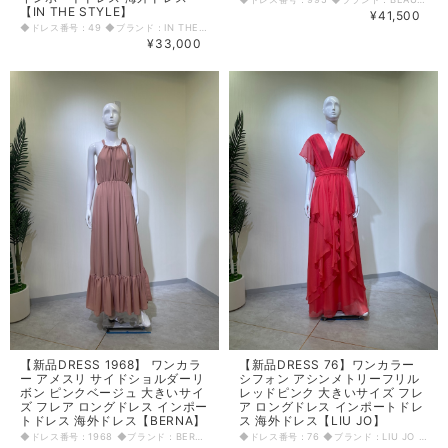
【IN THE STYLE】
¥41,500
◆ドレス番号：49 ◆ブランド：IN THE STYLE ◆サイズ：Ｌ ◆カラー：アイボリー ※平置きサイズ寸法 着丈：137cm バスト：35cm ウエスト：28cm ヒップ： 30cm アームホール：右20cm 原産国：イギリス 素材：ポリエステル95％ ポリウレタン5％ 〈生地感〉 ＝＝＝＝＝＝＝＝＝＝＝＝＝＝＝＝ 伸縮性： あり 厚み： 薄手 裏地： なし 透け感： あり ＝＝＝＝＝＝＝＝＝＝＝＝＝＝＝＝ その他 ファスナーなし ◆マネキンサイズ 本体（H） 178cm バスト 78cm ウエスト 59cm ヒップ 87cm
¥33,000
【新品DRESS 1968】 ワンカラ
【新品DRESS 76】ワンカラー
ー アメスリ サイドショルダーリ
シフォン アシンメトリーフリル
ボン ピンクベージュ 大きいサイ
レッドピンク 大きいサイズ フレ
ズ フレア ロングドレス インポー
ア ロングドレス インポートドレ
トドレス 海外ドレス【BERNA】
ス 海外ドレス【LIU JO】
◆ドレス番号：1968 ◆ブランド：BERNA ◆サイズ：L ◆カラー：ピンク ※平置きサイズ寸法 着丈：130cm バスト：40cm ウエスト：24cm ヒップ： 50cm 原産国：イタリア 素材：ポリエステル100％ 〈生地感〉 ＝＝＝＝＝＝＝＝＝＝＝＝＝＝＝＝ 伸縮性： なし 厚み： 薄手 裏地： あり 透け感： あり ＝＝＝＝＝＝＝＝＝＝＝＝＝＝＝＝ その他 ウエストゴム入り ファスナーなし 首回りリボン調節可能 ◆マネキンサイズ 本体（H） 178cm バスト 78cm ウエスト 59cm ヒップ 87cm
◆ドレス番号：76 ◆ブランド：LIU JO ◆サイズ：L ◆カラー：ピンク ※平置きサイズ寸法 着丈：150cm バスト：40cm ウエスト：35cm ヒップ： 50cm アームホール：23cm 袖丈：16cm 原産国：中国 素材：ポリエステル100％ 〈生地感〉 ＝＝＝＝＝＝＝＝＝＝＝＝＝＝＝＝ 伸縮性： なし 厚み： 薄手 裏地： 有り 透け感： 有り ＝＝＝＝＝＝＝＝＝＝＝＝＝＝＝＝ その他 左側ファスナー ◆マネキンサイズ 本体（H） 178cm バスト 78cm ウエスト 59cm ヒップ 87cm