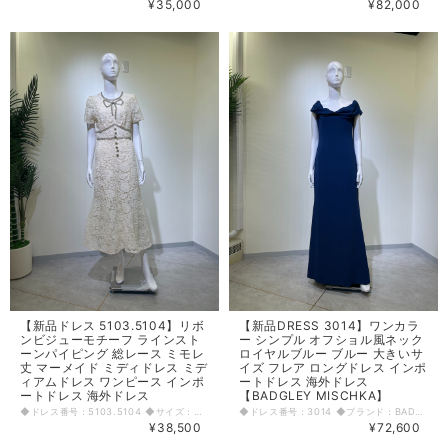
¥35,000
¥82,000
【新品ドレス 5103.5104】リボ
【新品DRESS 3014】ワンカラ
ンビジューモチーフ ラインスト
ー シンプル オフショル風ネック
ーンパイピング 総レース ミモレ
ロイヤルブルー ブルー 大きいサ
丈 マーメイド ミディドレス ミデ
イズ フレア ロングドレス インポ
ィアムドレス ワンピース インポ
ートドレス 海外ドレス
ートドレス 海外ドレス
【BADGLEY MISCHKA】
◆ドレス番号：5103.5104 ◆サイズ：Ｍ・L ◆カラー：アイボリー ※平置きサイズ寸法 【Mサイズ】 着丈：123cm 肩幅：34cm バスト：41cm ウエスト：35cm ヒップ： 41cm アームホール：22cm 袖丈：21cm 【Lサイズ】 着丈：125cm バスト：41cm ウエスト：37cm ヒップ： 45cm 〈生地感〉 ＝＝＝＝＝＝＝＝＝＝＝＝＝＝＝＝ 伸縮性： 若干あり 厚み： 普通 裏地： あり 透け感： あり ＝＝＝＝＝＝＝＝＝＝＝＝＝＝＝＝ その他 キャミソール別 肩紐調整可能 丈(前中心から)：Mサイズ 87cm、Lサイズ 88cm バスト：41cm 背中ファスナー 胸元開きあり ◆マネキンサイズ 本体（H） 178cm バスト 78cm ウエスト 59cm ヒップ 87cm
◆ドレス番号：3014 ◆ブランド：BADGLEY MISCHKA ◆サイズ：L ◆カラー：ブルー ※平置きサイズ寸法 着丈：前138cm 後150cm バスト：41.5cm ウエスト：38cm ヒップ： 45cm 原産国：中国 素材：ポリエステル98％ スパンデックス2％ 〈生地感〉 ＝＝＝＝＝＝＝＝＝＝＝＝＝＝＝＝ 伸縮性： なし 厚み： 厚手 裏地： あり 透け感： なし ＝＝＝＝＝＝＝＝＝＝＝＝＝＝＝＝ その他 背中ファスナー ◆マネキンサイズ 本体（H） 178cm バスト 78cm ウエスト 59cm ヒップ 87cm
¥38,500
¥72,600