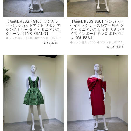
【新品DRESS 4910】ワンカラ
【新品DRESS 866】ワンカラー
ー バックカットアウト リボン ア
ハイネック レースシアー切替 タ
シンメトリー タイト ミニドレス
イト ミニドレス レッド 大きいサ
グリーン【TNS BRAND】
イズ インポートドレス 海外ドレ
ス【GUESS】
◆ドレス番号：4910 ◆ブランド：TNS BRAND ◆サイズ：L ◆カラー：グリーン ※平置きサイズ寸法 着丈：79cm～99cm(最長) 肩幅：約41cm バスト：約43cm ウエスト：約33.5cm ヒップ： 49cm アームホール：18.5cm 袖丈：57cm 原産国：イタリア 素材：ポリエステル95% エラスタン5% 〈生地感〉 ＝＝＝＝＝＝＝＝＝＝＝＝＝＝＝＝ 伸縮性：あり 厚み：薄手 裏地：なし 透け感：なし ＝＝＝＝＝＝＝＝＝＝＝＝＝＝＝＝ その他 ファスナーなし 生地傷多い ◆マネキンサイズ 本体（H） 178cm バスト 78cm ウエスト 59cm ヒップ 87cm
¥37,400
◆ドレス番号：866 ◆ブランド：GUESS ◆サイズ：L ◆カラー：レッド ※平置きサイズ寸法 着丈：88cm 肩幅：37cm バスト：46cm ウエスト：41cm ヒップ： 46cm アームホール：18.5cm 袖丈：63cm 原産国：ベトナム 素材：ポリエステル80% スパンデックス他20% 〈生地感〉 ＝＝＝＝＝＝＝＝＝＝＝＝＝＝＝＝ 伸縮性：若干あり 厚み：薄手 裏地：あり 透け感：若干あり(袖、デコルテ、背中上部) ＝＝＝＝＝＝＝＝＝＝＝＝＝＝＝＝ その他 背中ファスナー ◆マネキンサイズ 本体（H） 178cm バスト 78cm ウエスト 59cm ヒップ 87cm
¥33,000