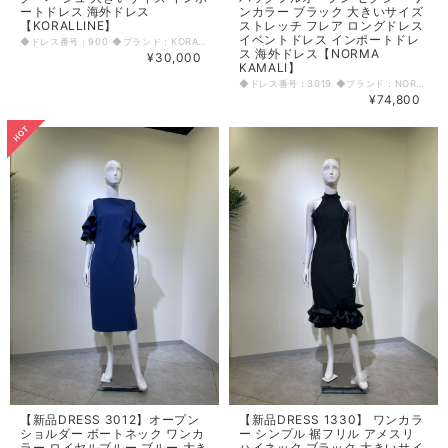
ートドレス 海外ドレス
ンカラー ブラック 大きいサイズ
【KORALLINE】
ストレッチ フレア ロングドレス
イベントドレス インポートドレ
◆ドレス番号：900 ◆ブランド：KORALLINE ◆サイズ：L ◆カラー：ピンク ※平置きサイズ寸法 着丈：87cm 肩幅：36.5cm バスト：42cm ウエスト：35cm ヒップ： 42cm アームホール：20cm 袖丈：61cm 原産国：中国 素材：ポリウレタン50% コットン50% 〈生地感〉 ＝＝＝＝＝＝＝＝＝＝＝＝＝＝＝＝ 伸縮性：なし 厚み：厚手 裏地：あり 透け感：若干あり(シアー部分) ＝＝＝＝＝＝＝＝＝＝＝＝＝＝＝＝ その他 背中シアー部分開き、その下ファスナー ◆マネキンサイズ 本体（H） 178cm バスト 78cm ウエスト 59cm ヒップ 87cm
ス 海外ドレス【NORMA
¥30,000
KAMALI】
◆ドレス番号：3019 ◆ブランド：NORMA KAMALI ◆サイズ：L ◆カラー：ブラック ※平置きサイズ寸法 着丈：120cm（ウエスト）から ウエスト：35cm ヒップ： 40cm 原産国：中国 素材：ポリエステル95％ スパンデックス5％ 〈生地感〉 ＝＝＝＝＝＝＝＝＝＝＝＝＝＝＝＝ 伸縮性： あり 厚み： 普通 裏地： なし 透け感： なし ＝＝＝＝＝＝＝＝＝＝＝＝＝＝＝＝ その他 インナーショーツ付き ◆マネキンサイズ 本体（H） 178cm バスト 78cm ウエスト 59cm ヒップ 87cm
¥74,800
【新品DRESS 3012】オープン
【新品DRESS 1330】 ワンカラ
ショルダー ボートネック ワンカ
ー シンプル 裾フリル アメスリ
ラー ロイヤルブルー ブルー 大き
ハイネック ブラック 大きいサイ