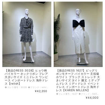
【新品DRESS 3028】ヒョウ柄
【新品DRESS 1627】ビッグリ
バイカラー ネックリボン フレア
ボンモチーフ バイカラー 主役級
大きいサイズ ミニドレス ワンピ
ホワイト ブラック ストレッチ 大
ース インポートドレス 海外ドレ
きいサイズ タイト 膝丈 ミディア
ス【relish】
ムドレス ミディドレス イベント
ドレス インポートドレス 海外ド
◆ドレス番号：3028 ◆ブランド：relish ◆サイズ：L ◆カラー：ブラック ※平置きサイズ寸法 着丈：90cm 肩幅：41cm バスト：50cm ウエスト：32cm ヒップ： 45cm アームホール：26cm 袖丈：61cm 原産国：イタリア 素材：ポリエステル100％ 〈生地感〉 ＝＝＝＝＝＝＝＝＝＝＝＝＝＝＝＝ 伸縮性： なし 厚み： 薄手 裏地： あり 透け感： 有り ＝＝＝＝＝＝＝＝＝＝＝＝＝＝＝＝ その他 インナーキャミソール 丈80cm 紐調節可能 ウエストゴム入り ファスナーなし ◆マネキンサイズ 本体（H） 178cm バスト 78cm ウエスト 59cm ヒップ 87cm
レス【KAREN MILLEN】
¥42,350
◆ドレス番号：1627 ◆ブランド：KAREN MILLEN ◆サイズ：Ｌ ◆カラー：ホワイト ※平置きサイズ寸法 着丈：116cm バスト：46cm ウエスト：40cm ヒップ： 46cm 原産国：トルコ 素材：アセテート65％ ポリアミド31％ エラスタン4％ 〈生地感〉 ＝＝＝＝＝＝＝＝＝＝＝＝＝＝＝＝ 伸縮性： 有り 厚み： 普通 裏地： 有り 透け感： なし ＝＝＝＝＝＝＝＝＝＝＝＝＝＝＝＝ その他 背中ファスナー 前中心スリット 肩紐調節不可 ◆マネキンサイズ 本体（H） 178cm バスト 78cm ウエスト 59cm ヒップ 87cm
¥44,000